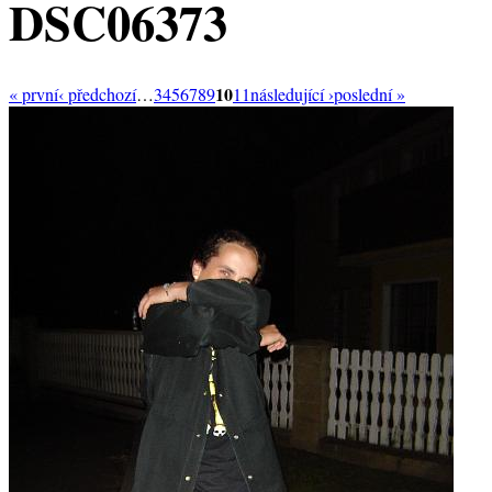
DSC06373
10
« první
‹ předchozí
…
3
4
5
6
7
8
9
11
následující ›
poslední »