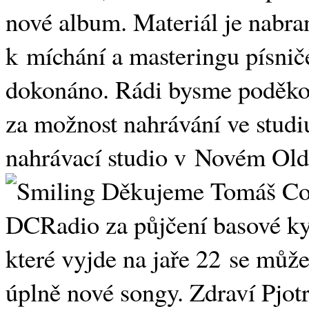
nové album. Materiál je nabran
k míchání a masteringu písnič
dokonáno. Rádi bysme poděko
za možnost nahrávání ve studi
nahrávací studio v Novém Oldř
Děkujeme Tomáš Cou
DCRadio za půjčení basové ky
které vyjde na jaře 22 se můžete
úplně nové songy. Zdraví Pjot