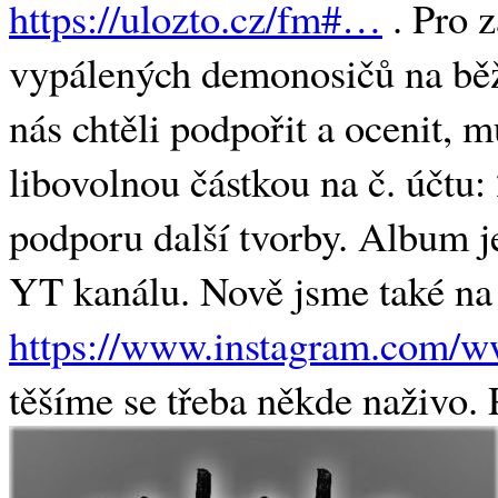
https://ulozto.cz/fm#…
. Pro 
vypálených demonosičů na bě
nás chtěli podpořit a ocenit, 
libovolnou částkou na č. účtu
podporu další tvorby. Album j
YT kanálu. Nově jsme také na
https://www.instagram.com/w
těšíme se třeba někde naživ