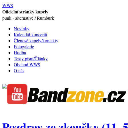
WWS
Oficielní stránky kapely
punk - alternative / Rumburk
Novinky
Kalendář koncertů
Členové kapely/kontakty
Fotogalerie
Hudba
Texty písní/Články
Obchod WWS
O nás
Pozdrav ze zkoušky (11. 5