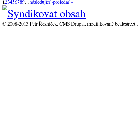
1
2
3
4
5
6
7
8
9
…
následující ›
poslední »
© 2008-2013 Petr Řezníček, CMS Drupal, modifikované bealestreet 