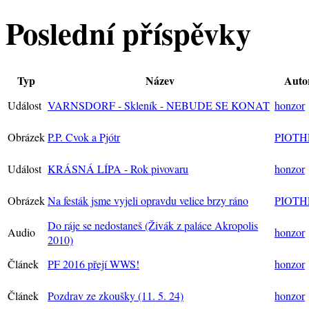
Poslední příspěvky
Typ
Název
Auto
Událost
VARNSDORF - Skleník - NEBUDE SE KONAT
honzor
Obrázek
P.P. Cvok a Pjótr
PIOTH
Událost
KRÁSNÁ LÍPA - Rok pivovaru
honzor
Obrázek
Na festák jsme vyjeli opravdu velice brzy ráno
PIOTH
Do ráje se nedostaneš (Živák z paláce Akropolis
Audio
honzor
2010)
Článek
PF 2016 přejí WWS!
honzor
Článek
Pozdrav ze zkoušky (11. 5. 24)
honzor