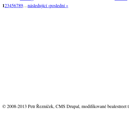
1
2
3
4
5
6
7
8
9
…
následující ›
poslední »
© 2008-2013 Petr Řezníček, CMS Drupal, modifikované bealestreet 