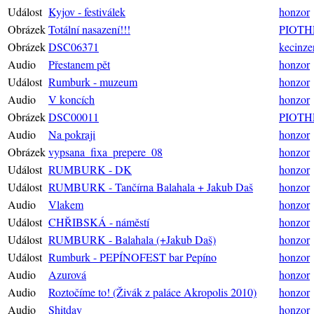
Událost
Kyjov - festiválek
honzor
Obrázek
Totální nasazení!!!
PIOTH
Obrázek
DSC06371
kecinze
Audio
Přestanem pět
honzor
Událost
Rumburk - muzeum
honzor
Audio
V koncích
honzor
Obrázek
DSC00011
PIOTH
Audio
Na pokraji
honzor
Obrázek
vypsana_fixa_prepere_08
honzor
Událost
RUMBURK - DK
honzor
Událost
RUMBURK - Tančírna Balahala + Jakub Daš
honzor
Audio
Vlakem
honzor
Událost
CHŘIBSKÁ - náměstí
honzor
Událost
RUMBURK - Balahala (+Jakub Daš)
honzor
Událost
Rumburk - PEPÍNOFEST bar Pepíno
honzor
Audio
Azurová
honzor
Audio
Roztočíme to! (Živák z paláce Akropolis 2010)
honzor
Audio
Shitday
honzor