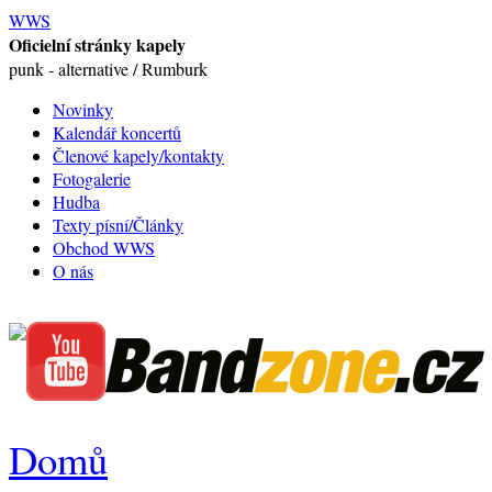
WWS
Oficielní stránky kapely
punk - alternative / Rumburk
Novinky
Kalendář koncertů
Členové kapely/kontakty
Fotogalerie
Hudba
Texty písní/Články
Obchod WWS
O nás
Domů