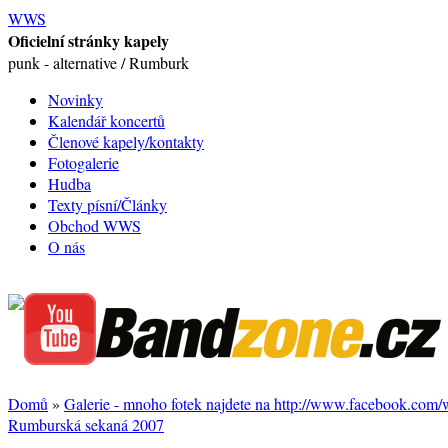
WWS
Oficielní stránky kapely
punk - alternative / Rumburk
Novinky
Kalendář koncertů
Členové kapely/kontakty
Fotogalerie
Hudba
Texty písní/Články
Obchod WWS
O nás
Domů
»
Galerie - mnoho fotek najdete na http://www.facebook.com
Rumburská sekaná 2007