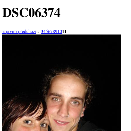
DSC06374
11
« první
‹ předchozí
…
3
4
5
6
7
8
9
10