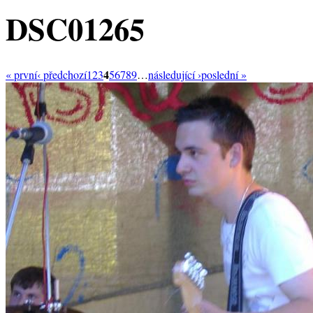
DSC01265
4
« první
‹ předchozí
1
2
3
5
6
7
8
9
…
následující ›
poslední »