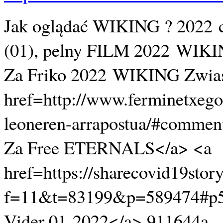
Jak oglądać WIKING ? 2022
(01), pelny FILM 2022 WIKI
Za Friko 2022 WIKING Zwias
href=http://www.ferminetxego
leoneren-arrapostua/#comme
Za Free ETERNALS</a> <a
href=https://sharecovid19stor
f=11&t=83199&p=589474#
Vider 01 2022</a> 911644a