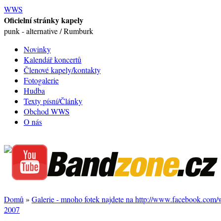
WWS
Oficielní stránky kapely
punk - alternative / Rumburk
Novinky
Kalendář koncertů
Členové kapely/kontakty
Fotogalerie
Hudba
Texty písní/Články
Obchod WWS
O nás
Domů
»
Galerie - mnoho fotek najdete na http://www.facebook.com
2007