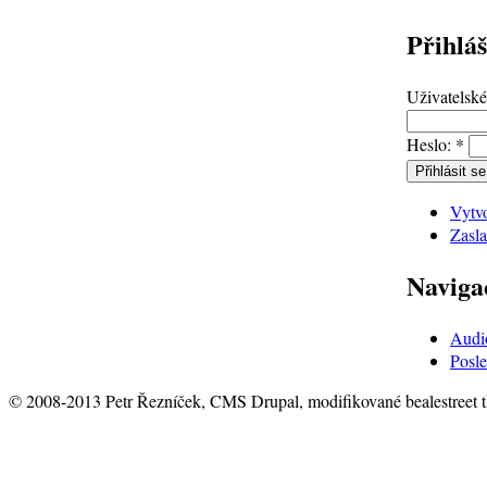
Přihláš
Uživatelsk
Heslo:
*
Vytvo
Zasla
Naviga
Audi
Posle
© 2008-2013 Petr Řezníček, CMS Drupal, modifikované bealestreet 