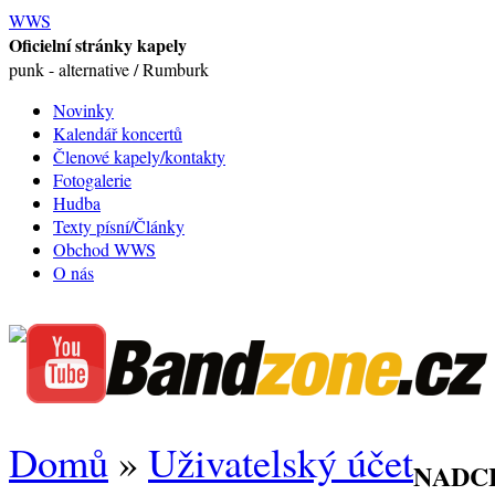
WWS
Oficielní stránky kapely
punk - alternative / Rumburk
Novinky
Kalendář koncertů
Členové kapely/kontakty
Fotogalerie
Hudba
Texty písní/Články
Obchod WWS
O nás
Domů
»
Uživatelský účet
NADC