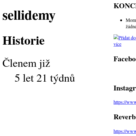
KONC
sellidemy
Mome
žádn
Historie
více
Facebo
Členem již
5 let 21 týdnů
Instag
https://ww
Reverb
https://ww