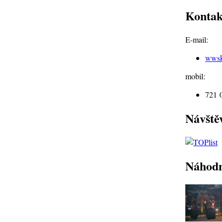
Kontak
E-mail:
wws
mobil:
721 
Návště
Náhodn