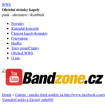
WWS
Oficielní stránky kapely
punk - alternative / Rumburk
Novinky
Kalendář koncertů
Členové kapely/kontakty
Fotogalerie
Hudba
Texty písní/Články
Obchod WWS
O nás
Domů
»
Galerie - mnoho fotek najdete na http://www.facebook.com
Varnsdorf peklo a Závislý zubr/09/