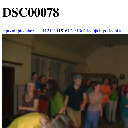
DSC00078
15
« první
‹ předchozí
…
11
12
13
14
16
17
18
19
následující ›
poslední »