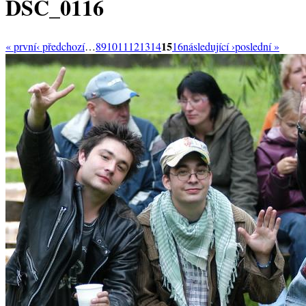
DSC_0116
15
« první
‹ předchozí
…
8
9
10
11
12
13
14
16
následující ›
poslední »