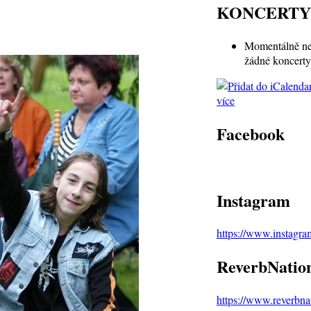
KONCERTY
Momentálně ne
žádné koncerty
více
Facebook
Instagram
https://www.instagr
ReverbNatio
https://www.reverbn