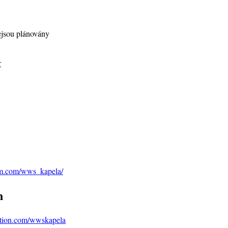
jsou plánovány
am.com/wws_kapela/
n
ation.com/wwskapela