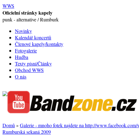
WWS
Oficielní stránky kapely
punk - alternative / Rumburk
Novinky
Kalendář koncertů
Členové kapely/kontakty
Fotogalerie
Hudba
Texty písní/Články
Obchod WWS
O nás
Domů
»
Galerie - mnoho fotek najdete na http://www.facebook.com
Rumburská sekaná 2009