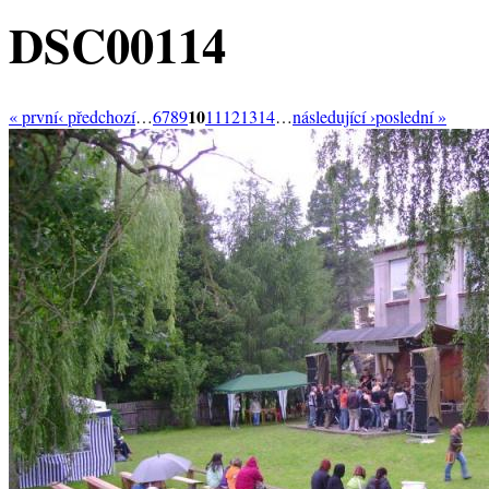
DSC00114
10
« první
‹ předchozí
…
6
7
8
9
11
12
13
14
…
následující ›
poslední »