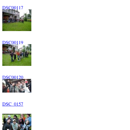
DSC00117
DSC00119
DSC00120
DSC_0157