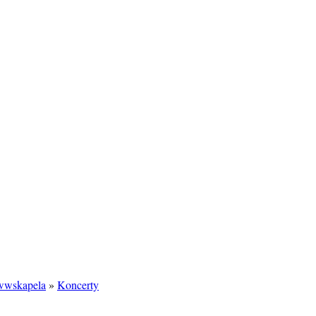
/wwskapela
»
Koncerty