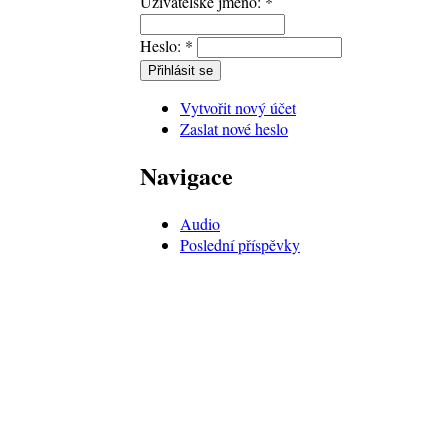
Uživatelské jméno:
*
Heslo:
*
Vytvořit nový účet
Zaslat nové heslo
Navigace
Audio
Poslední příspěvky