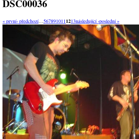
DSC00036
12
« první
‹ předchozí
…
5
6
7
8
9
10
11
13
následující ›
poslední »