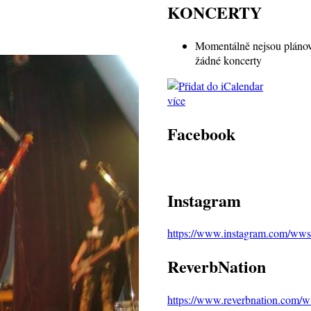
KONCERTY
Momentálně nejsou pláno
žádné koncerty
více
Facebook
Instagram
https://www.instagram.com/wws
ReverbNation
https://www.reverbnation.com/