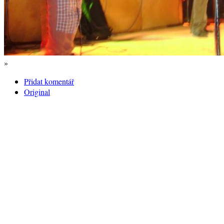
»
Přidat komentář
Original