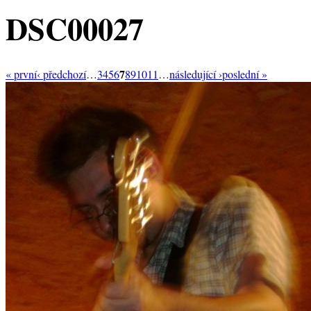
DSC00027
7
« první
‹ předchozí
…
3
4
5
6
8
9
10
11
…
následující ›
poslední »