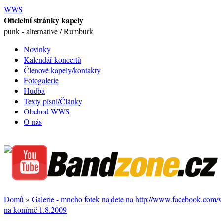
WWS
Oficielní stránky kapely
punk - alternative / Rumburk
Novinky
Kalendář koncertů
Členové kapely/kontakty
Fotogalerie
Hudba
Texty písní/Články
Obchod WWS
O nás
Domů
»
Galerie - mnoho fotek najdete na http://www.facebook.com
na konírně 1.8.2009