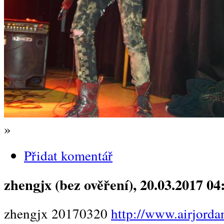
»
Přidat komentář
zhengjx (bez ověření)
, 20.03.2017 04
zhengjx 20170320
http://www.airjorda