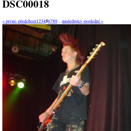
DSC00018
5
« první
‹ předchozí
1
2
3
4
6
7
8
9
…
následující ›
poslední »