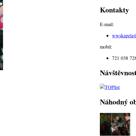
Kontakty
E-mail:
wwskapela
mobil:
721 038 72
Návštěvnos
Náhodný o