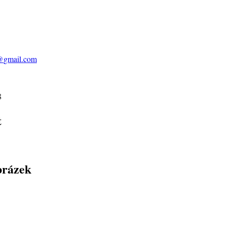
@
gmail.com
8
t
brázek