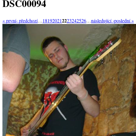
DSC00094
22
« první
‹ předchozí
…
18
19
20
21
23
24
25
26
…
následující ›
poslední »