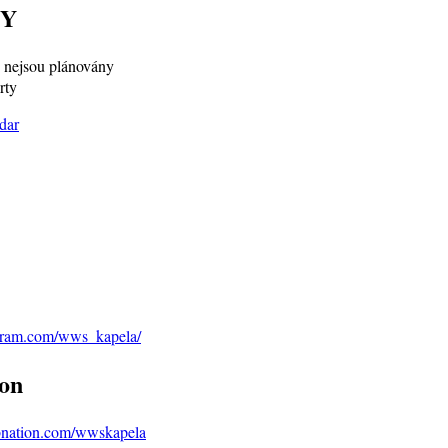
Y
nejsou plánovány
rty
agram.com/wws_kapela/
on
bnation.com/wwskapela