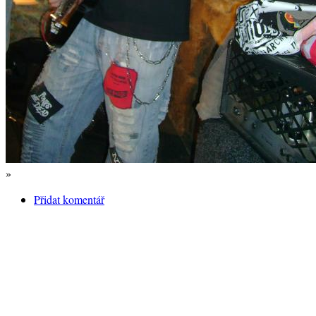
»
Přidat komentář