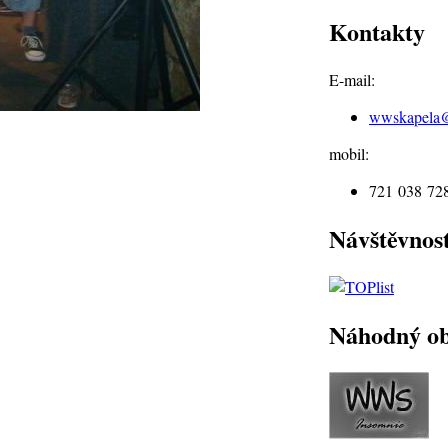
Kontakty
E-mail:
wwskapela
mobil:
721 038 72
Návštěvnos
Náhodný o