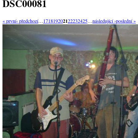
DSC00081
21
« první
‹ předchozí
…
17
18
19
20
22
23
24
25
…
následující ›
poslední »