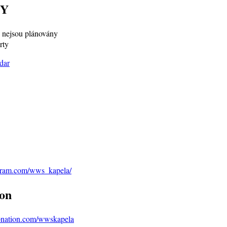
Y
nejsou plánovány
rty
agram.com/wws_kapela/
on
bnation.com/wwskapela