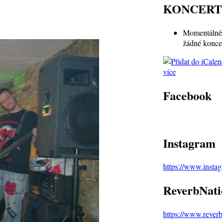
KONCERT
Momentálně 
žádné konce
více
Facebook
Instagram
https://www.inst
ReverbNati
https://www.rever