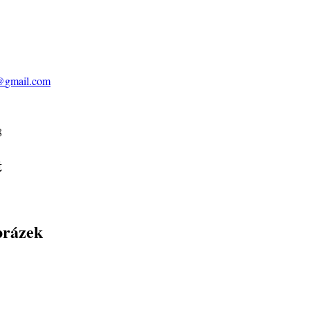
@
gmail.com
8
t
brázek