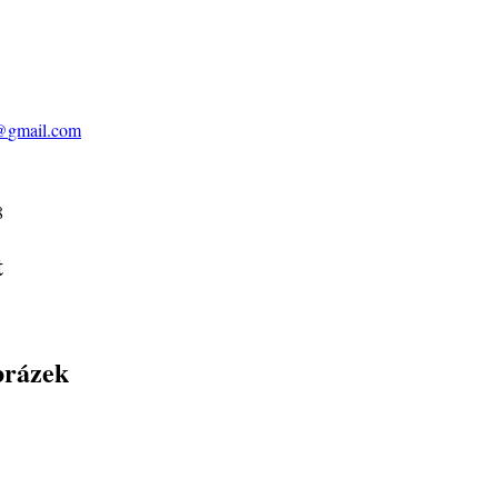
@
gmail.com
8
t
brázek