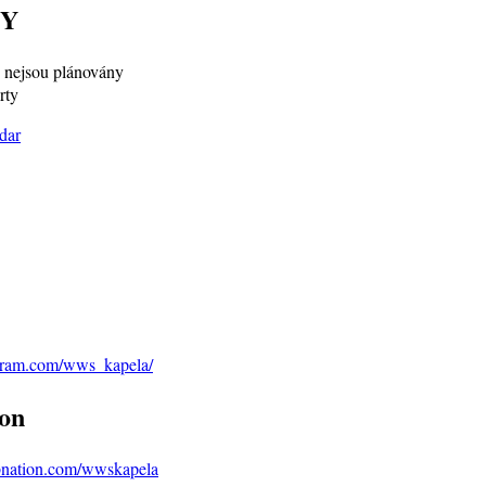
Y
nejsou plánovány
rty
agram.com/wws_kapela/
on
bnation.com/wwskapela