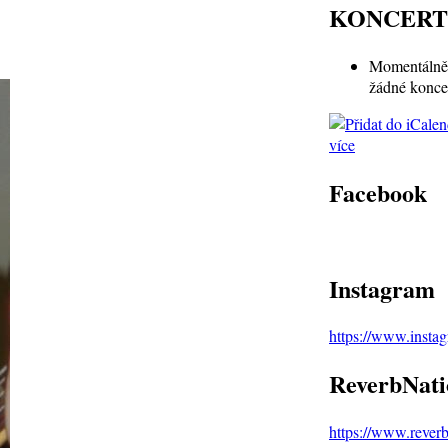
KONCERT
Momentálně 
žádné konce
více
Facebook
Instagram
https://www.inst
ReverbNati
https://www.rever