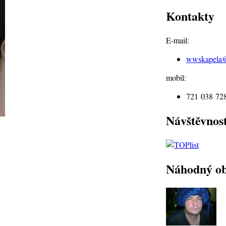
Kontakty
E-mail:
wwskapela
mobil:
721 038 72
Návštěvnos
Náhodný o