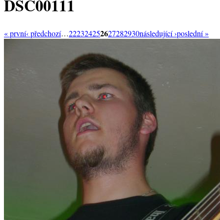
DSC00111
26
« první
‹ předchozí
…
22
23
24
25
27
28
29
30
následující ›
poslední »