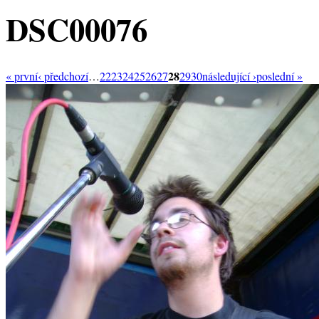
DSC00076
28
« první
‹ předchozí
…
22
23
24
25
26
27
29
30
následující ›
poslední »