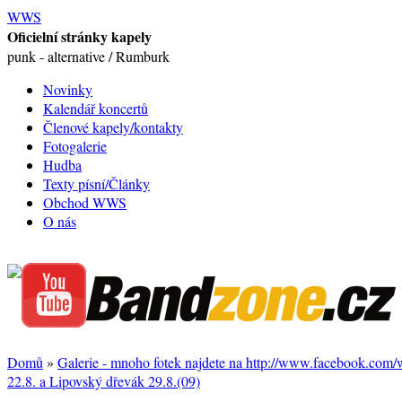
WWS
Oficielní stránky kapely
punk - alternative / Rumburk
Novinky
Kalendář koncertů
Členové kapely/kontakty
Fotogalerie
Hudba
Texty písní/Články
Obchod WWS
O nás
Domů
»
Galerie - mnoho fotek najdete na http://www.facebook.com
22.8. a Lipovský dřevák 29.8.(09)