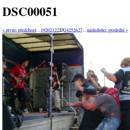
DSC00051
23
« první
‹ předchozí
…
19
20
21
22
24
25
26
27
…
následující ›
poslední »