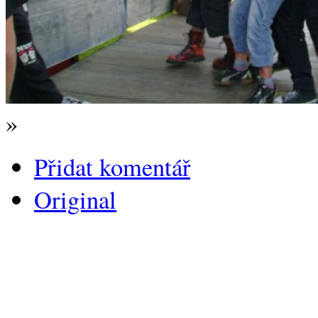
»
Přidat komentář
Original