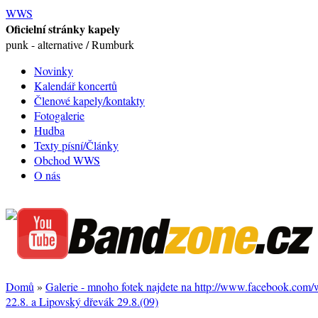
WWS
Oficielní stránky kapely
punk - alternative / Rumburk
Novinky
Kalendář koncertů
Členové kapely/kontakty
Fotogalerie
Hudba
Texty písní/Články
Obchod WWS
O nás
Domů
»
Galerie - mnoho fotek najdete na http://www.facebook.com
22.8. a Lipovský dřevák 29.8.(09)