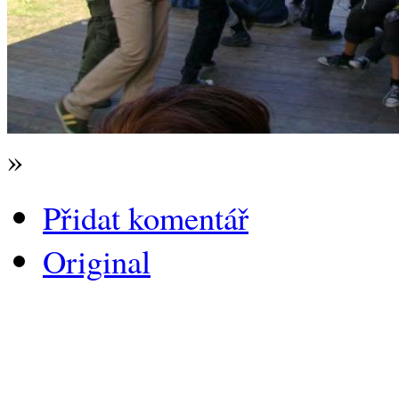
»
Přidat komentář
Original