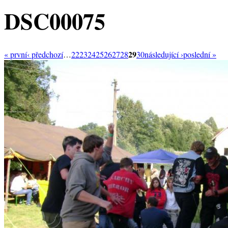
DSC00075
29
« první
‹ předchozí
…
22
23
24
25
26
27
28
30
následující ›
poslední »