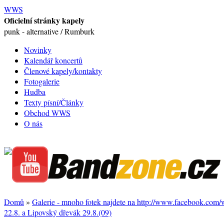
WWS
Oficielní stránky kapely
punk - alternative / Rumburk
Novinky
Kalendář koncertů
Členové kapely/kontakty
Fotogalerie
Hudba
Texty písní/Články
Obchod WWS
O nás
Domů
»
Galerie - mnoho fotek najdete na http://www.facebook.com
22.8. a Lipovský dřevák 29.8.(09)