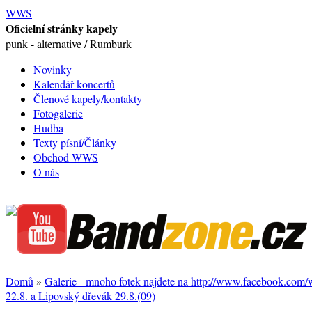
WWS
Oficielní stránky kapely
punk - alternative / Rumburk
Novinky
Kalendář koncertů
Členové kapely/kontakty
Fotogalerie
Hudba
Texty písní/Články
Obchod WWS
O nás
Domů
»
Galerie - mnoho fotek najdete na http://www.facebook.com
22.8. a Lipovský dřevák 29.8.(09)