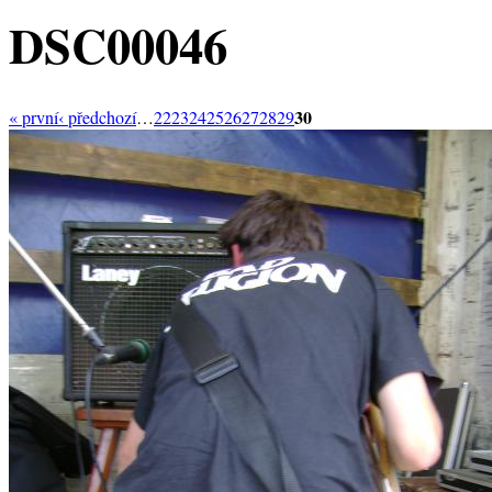
DSC00046
30
« první
‹ předchozí
…
22
23
24
25
26
27
28
29