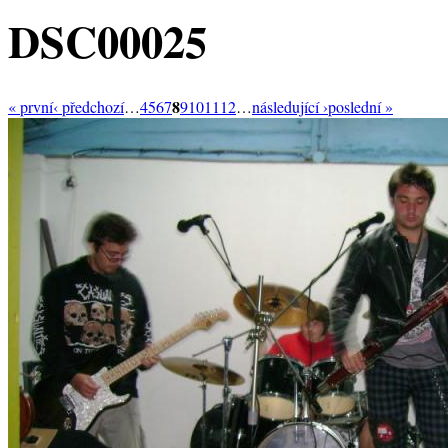
DSC00025
8
« první
‹ předchozí
…
4
5
6
7
9
10
11
12
…
následující ›
poslední »