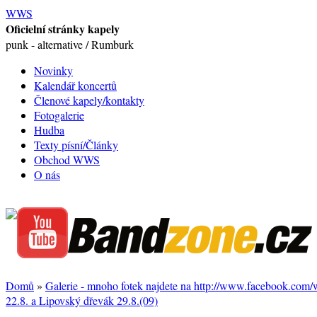
WWS
Oficielní stránky kapely
punk - alternative / Rumburk
Novinky
Kalendář koncertů
Členové kapely/kontakty
Fotogalerie
Hudba
Texty písní/Články
Obchod WWS
O nás
Domů
»
Galerie - mnoho fotek najdete na http://www.facebook.com
22.8. a Lipovský dřevák 29.8.(09)