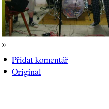
»
Přidat komentář
Original