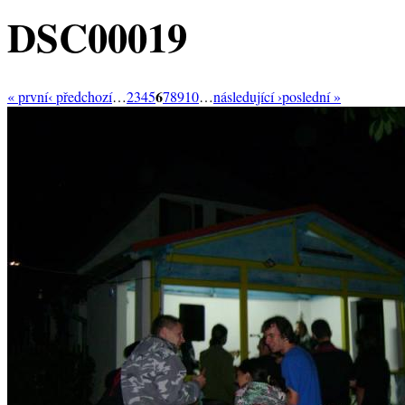
DSC00019
6
« první
‹ předchozí
…
2
3
4
5
7
8
9
10
…
následující ›
poslední »