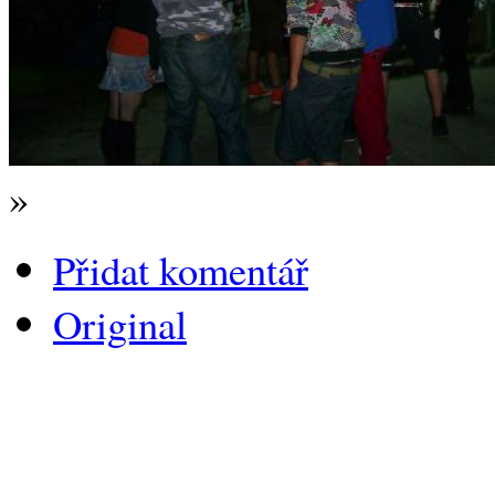
»
Přidat komentář
Original