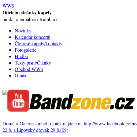
WWS
Oficielní stránky kapely
punk - alternative / Rumburk
Novinky
Kalendář koncertů
Členové kapely/kontakty
Fotogalerie
Hudba
Texty písní/Články
Obchod WWS
O nás
Domů
»
Galerie - mnoho fotek najdete na http://www.facebook.com
22.8. a Lipovský dřevák 29.8.(09)