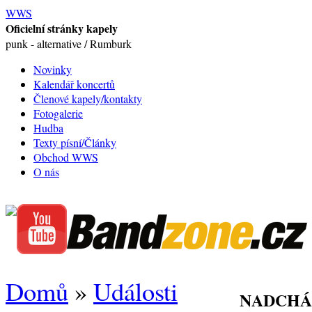
WWS
Oficielní stránky kapely
punk - alternative / Rumburk
Novinky
Kalendář koncertů
Členové kapely/kontakty
Fotogalerie
Hudba
Texty písní/Články
Obchod WWS
O nás
Domů
»
Události
NADCHÁ