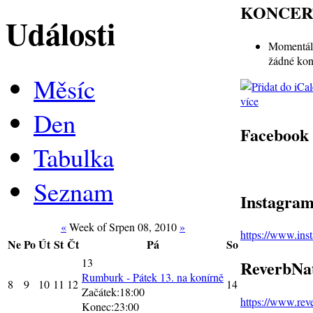
KONCER
Události
Momentál
žádné kon
Měsíc
více
Den
Facebook
Tabulka
Seznam
Instagra
«
Week of Srpen 08, 2010
»
https://www.in
Ne
Po
Út
St
Čt
Pá
So
13
ReverbNa
Rumburk - Pátek 13. na konírně
8
9
10
11
12
14
Začátek:18:00
https://www.re
Konec:23:00