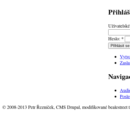
Přihláš
Uživatelsk
Heslo:
*
Vytvo
Zasla
Naviga
Audi
Posle
© 2008-2013 Petr Řezníček, CMS Drupal, modifikované bealestreet 