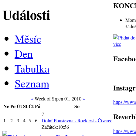
KONC
Události
Mome
žádné
Měsíc
více
Den
Facebo
Tabulka
Seznam
Instag
«
Week of Srpen 01, 2010
»
https://ww
Ne
Po
Út
St
Čt
Pá
So
7
Reverb
1
2
3
4
5
6
Dolní Poustevna - Rockfest - Čtverec
Začátek:10:56
https://ww