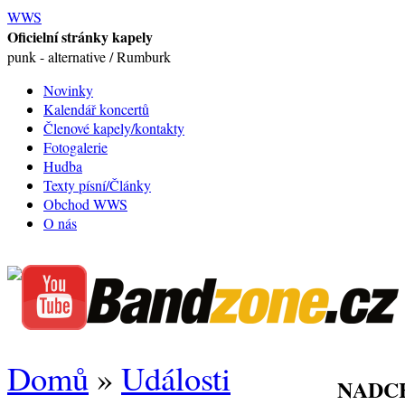
WWS
Oficielní stránky kapely
punk - alternative / Rumburk
Novinky
Kalendář koncertů
Členové kapely/kontakty
Fotogalerie
Hudba
Texty písní/Články
Obchod WWS
O nás
Domů
»
Události
NADC