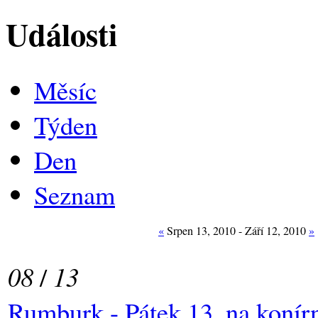
Události
Měsíc
Týden
Den
Seznam
«
Srpen 13, 2010 - Září 12, 2010
»
08
/
13
Rumburk - Pátek 13. na konír