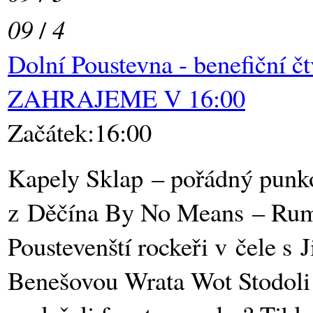
09
/
4
Dolní Poustevna - benefiční č
ZAHRAJEME V 16:00
Začátek:16:00
Kapely Sklap – pořádný punk
z Děčína By No Means – Ru
Poustevenští rockeři v čele s J
Benešovou Wrata Wot Stodoli -