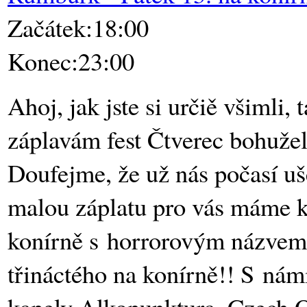
Začátek:18:00
Konec:23:00
Ahoj, jak jste si určiě všimli, 
záplavám fest Čtverec bohužel
Doufejme, že už nás počasí uše
malou záplatu pro vás máme k
konírně s horrorovým názvem
třináctého na konírně!! S námi
kapely Alkopunktura, Czech O