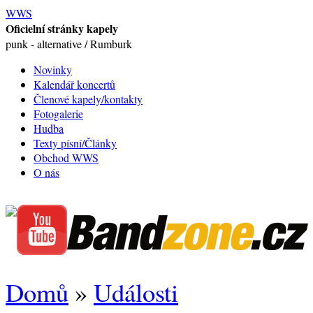
WWS
Oficielní stránky kapely
punk - alternative / Rumburk
Novinky
Kalendář koncertů
Členové kapely/kontakty
Fotogalerie
Hudba
Texty písní/Články
Obchod WWS
O nás
Domů
»
Události