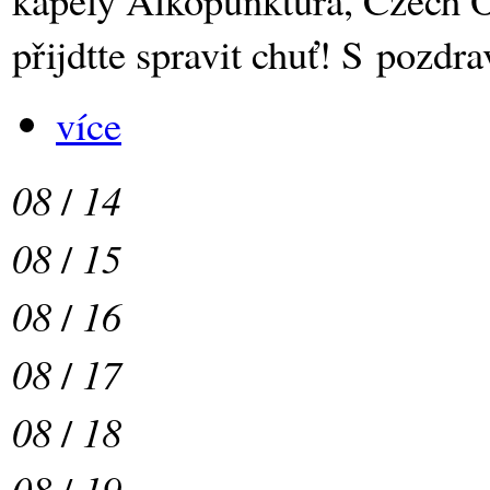
přijdtte spravit chuť! S poz
více
08
/
14
08
/
15
08
/
16
08
/
17
08
/
18
08
/
19