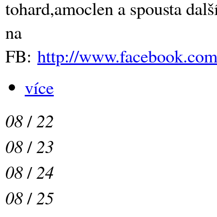
tohard,amoclen a spousta dal
na
FB:
http://www.facebook.co
více
08
/
22
08
/
23
08
/
24
08
/
25