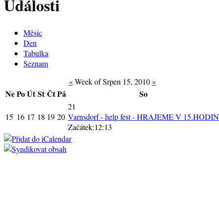
Události
Měsíc
Den
Tabulka
Seznam
«
Week of Srpen 15, 2010
»
Ne
Po
Út
St
Čt
Pá
So
21
15
16
17
18
19
20
Varnsdorf - help fest - HRAJEME V 15.HODIN
Začátek:12:13