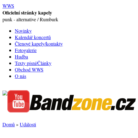
WWS
Oficielní stránky kapely
punk - alternative / Rumburk
Novinky
Kalendář koncertů
Členové kapely/kontakty
Fotogalerie
Hudba
Texty písní/Články
Obchod WWS
O nás
Domů
»
Události