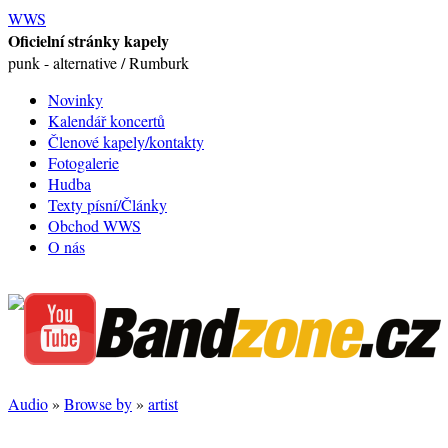
WWS
Oficielní stránky kapely
punk - alternative / Rumburk
Novinky
Kalendář koncertů
Členové kapely/kontakty
Fotogalerie
Hudba
Texty písní/Články
Obchod WWS
O nás
Audio
»
Browse by
»
artist