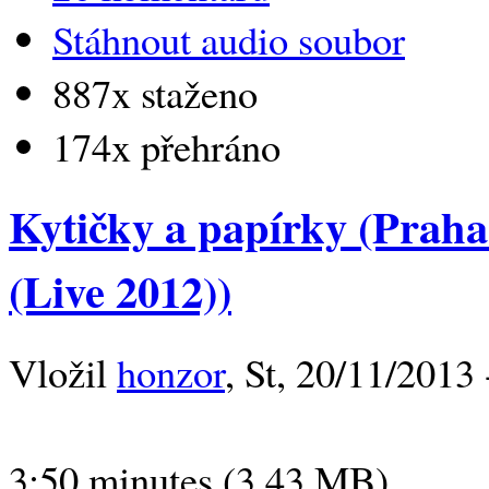
Stáhnout audio soubor
887x staženo
174x přehráno
Kytičky a papírky (Praha
(Live 2012))
Vložil
honzor
, St, 20/11/2013 
3:50 minutes (3.43 MB)