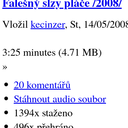
Falešný slzy pláče /2008/
Vložil
kecinzer
, St, 14/05/200
3:25 minutes (4.71 MB)
»
20 komentářů
Stáhnout audio soubor
1394x staženo
496x přehráno