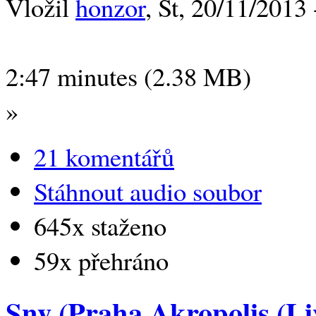
Vložil
honzor
, St, 20/11/2013 
2:47 minutes (2.38 MB)
»
21 komentářů
Stáhnout audio soubor
645x staženo
59x přehráno
Sny (Praha Akropolis (Li