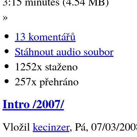
3:15 minutes (4.54 MB)
»
13 komentářů
Stáhnout audio soubor
1252x staženo
257x přehráno
Intro /2007/
Vložil
kecinzer
, Pá, 07/03/200