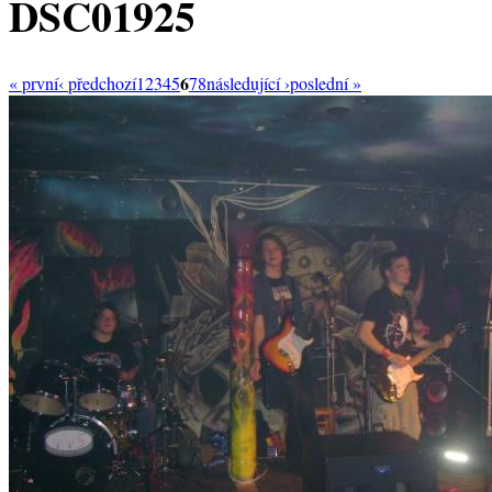
DSC01925
6
« první
‹ předchozí
1
2
3
4
5
7
8
následující ›
poslední »