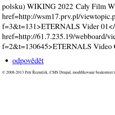
polsku) WIKING 2022 Cały Film 
href=http://wsm17.prv.pl/viewtopic.
f=3&t=131>ETERNALS Vider 01</
href=http://61.7.235.19/webboard/vi
f=2&t=130645>ETERNALS Video O
odpovědět
© 2008-2013 Petr Řezníček, CMS Drupal, modifikované bealestreet 