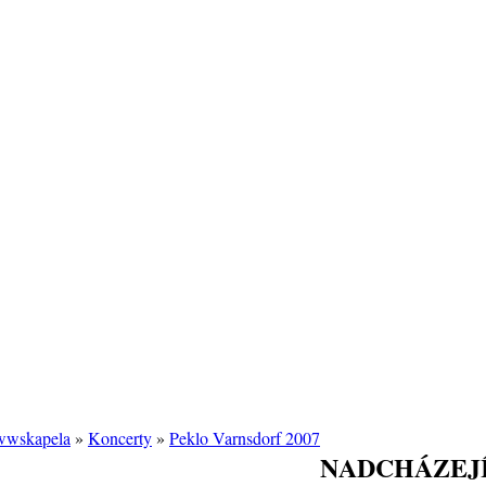
/wwskapela
»
Koncerty
»
Peklo Varnsdorf 2007
NADCHÁZEJÍ