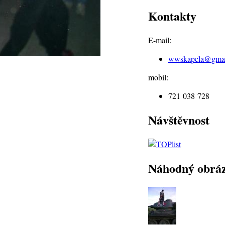
Kontakty
E-mail:
wwskapela@
gma
mobil:
721 038 728
Návštěvnost
Náhodný obrá