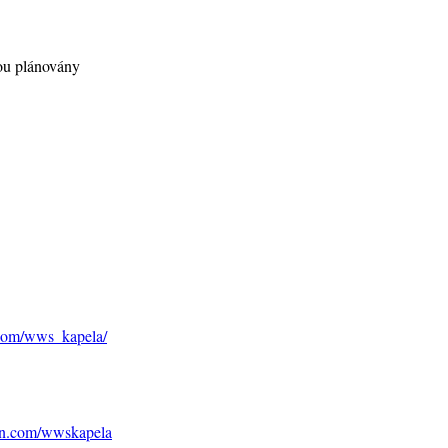
ou plánovány
.com/wws_kapela/
ion.com/wwskapela