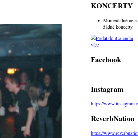
KONCERTY
Momentálně nejs
žádné koncerty
více
Facebook
Instagram
https://www.instagram
ReverbNation
https://www.reverbnat