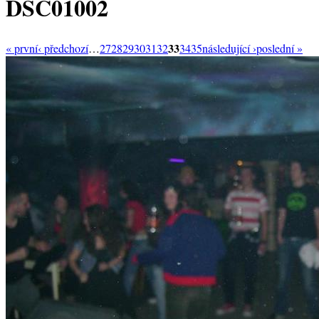
DSC01002
33
« první
‹ předchozí
…
27
28
29
30
31
32
34
35
následující ›
poslední »