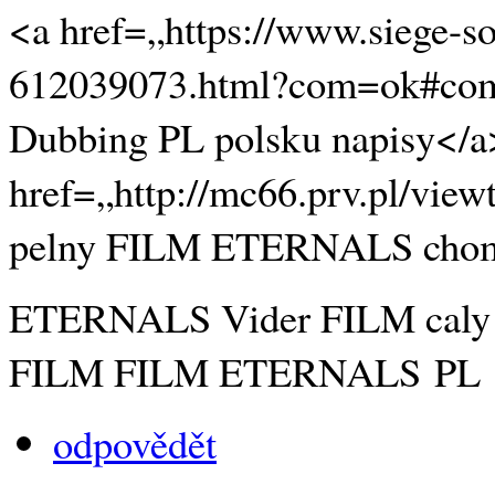
<a href=„https://www.siege-so
612039073.html?com=ok#c
Dubbing PL polsku napisy</a
href=„http://mc66.prv.pl/vie
pelny FILM ETERNALS chom
ETERNALS Vider FILM caly
FILM FILM ETERNALS PL
odpovědět