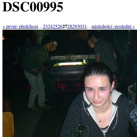
DSC00995
27
« první
‹ předchozí
…
23
24
25
26
28
29
30
31
…
následující ›
poslední »