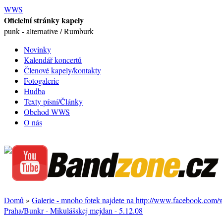
WWS
Oficielní stránky kapely
punk - alternative / Rumburk
Novinky
Kalendář koncertů
Členové kapely/kontakty
Fotogalerie
Hudba
Texty písní/Články
Obchod WWS
O nás
Domů
»
Galerie - mnoho fotek najdete na http://www.facebook.com
Praha/Bunkr - Mikulášskej mejdan - 5.12.08