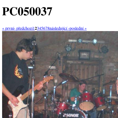
PC050037
2
« první
‹ předchozí
1
3
4
5
6
7
8
následující ›
poslední »