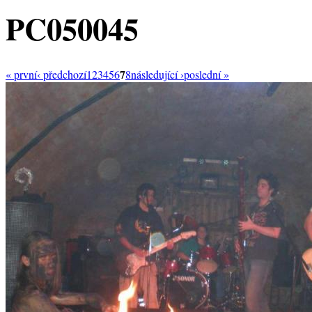
PC050045
7
« první
‹ předchozí
1
2
3
4
5
6
8
následující ›
poslední »