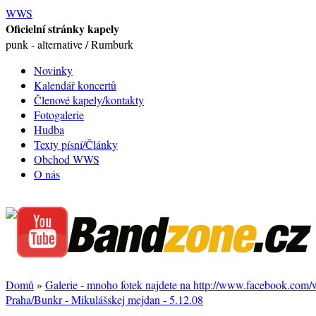
WWS
Oficielní stránky kapely
punk - alternative / Rumburk
Novinky
Kalendář koncertů
Členové kapely/kontakty
Fotogalerie
Hudba
Texty písní/Články
Obchod WWS
O nás
Domů
»
Galerie - mnoho fotek najdete na http://www.facebook.com
Praha/Bunkr - Mikulášskej mejdan - 5.12.08