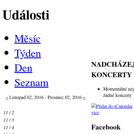
Události
Měsíc
Týden
NADCHÁZEJ
Den
KONCERTY
Seznam
Momentálně nej
žádné koncerty
«
Listopad 02, 2016 - Prosinec 02, 2016
»
více
11
/
2
11
/
3
Facebook
11
/
4