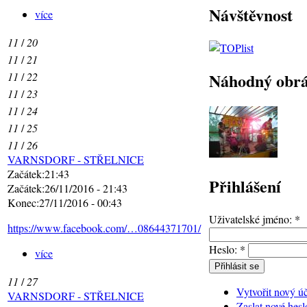
Návštěvnost
více
11
/
20
11
/
21
Náhodný obr
11
/
22
11
/
23
11
/
24
11
/
25
11
/
26
VARNSDORF - STŘELNICE
Začátek:21:43
Přihlášení
Začátek:26/11/2016 - 21:43
Konec:27/11/2016 - 00:43
Uživatelské jméno:
*
https://www.facebook.com/…08644371701/
Heslo:
*
více
11
/
27
Vytvořit nový ú
VARNSDORF - STŘELNICE
Zaslat nové hesl