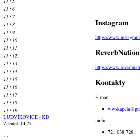
11
/
5
11
/
6
11
/
7
Instagram
11
/
8
11
/
9
https://www.instagra
11
/
10
11
/
11
ReverbNation
11
/
12
11
/
13
https://www.reverbna
11
/
14
11
/
15
Kontakty
11
/
16
11
/
17
E-mail:
11
/
18
wwskapela@
gm
11
/
19
LUDVÍKOVICE - KD
mobil:
Začátek:14:27
721 038 728
…