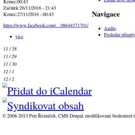
Konec:00:43
Začátek:26/11/2016 - 21:43
Navigace
Konec:27/11/2016 - 00:43
https://www.facebook.com/…08644371701/
Audio
Poslední příspě
více
11
/
28
11
/
29
11
/
30
12
/
1
12
/
2
© 2008-2013 Petr Řezníček, CMS Drupal, modifikované bealestreet 