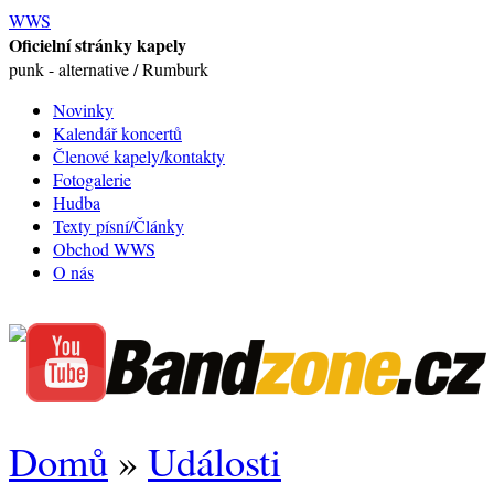
WWS
Oficielní stránky kapely
punk - alternative / Rumburk
Novinky
Kalendář koncertů
Členové kapely/kontakty
Fotogalerie
Hudba
Texty písní/Články
Obchod WWS
O nás
Domů
»
Události