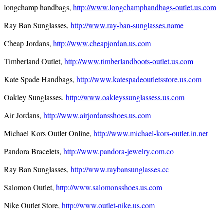
longchamp handbags,
http://www.longchamphandbags-outlet.us.com
Ray Ban Sunglasses,
http://www.ray-ban-sunglasses.name
Cheap Jordans,
http://www.cheapjordan.us.com
Timberland Outlet,
http://www.timberlandboots-outlet.us.com
Kate Spade Handbags,
http://www.katespadeoutletsstore.us.com
Oakley Sunglasses,
http://www.oakleyssunglassess.us.com
Air Jordans,
http://www.airjordansshoes.us.com
Michael Kors Outlet Online,
http://www.michael-kors-outlet.in.net
Pandora Bracelets,
http://www.pandora-jewelry.com.co
Ray Ban Sunglasses,
http://www.raybansunglasses.cc
Salomon Outlet,
http://www.salomonsshoes.us.com
Nike Outlet Store,
http://www.outlet-nike.us.com