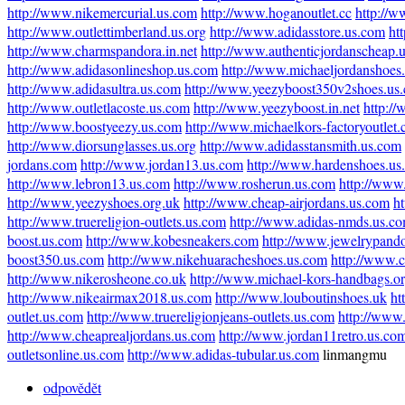
http://www.nikemercurial.us.com
http://www.hoganoutlet.cc
http://w
http://www.outlettimberland.us.org
http://www.adidasstore.us.com
ht
http://www.charmspandora.in.net
http://www.authenticjordanscheap.
http://www.adidasonlineshop.us.com
http://www.michaeljordanshoes
http://www.adidasultra.us.com
http://www.yeezyboost350v2shoes.us
http://www.outletlacoste.us.com
http://www.yeezyboost.in.net
http:/
http://www.boostyeezy.us.com
http://www.michaelkors-factoryoutlet
http://www.diorsunglasses.us.org
http://www.adidasstansmith.us.com
jordans.com
http://www.jordan13.us.com
http://www.hardenshoes.us
http://www.lebron13.us.com
http://www.rosherun.us.com
http://www.
http://www.yeezyshoes.org.uk
http://www.cheap-airjordans.us.com
h
http://www.truereligion-outlets.us.com
http://www.adidas-nmds.us.c
boost.us.com
http://www.kobesneakers.com
http://www.jewelrypando
boost350.us.com
http://www.nikehuaracheshoes.us.com
http://www.
http://www.nikerosheone.co.uk
http://www.michael-kors-handbags.o
http://www.nikeairmax2018.us.com
http://www.louboutinshoes.uk
ht
outlet.us.com
http://www.truereligionjeans-outlets.us.com
http://www
http://www.cheaprealjordans.us.com
http://www.jordan11retro.us.co
outletsonline.us.com
http://www.adidas-tubular.us.com
linmangmu
odpovědět