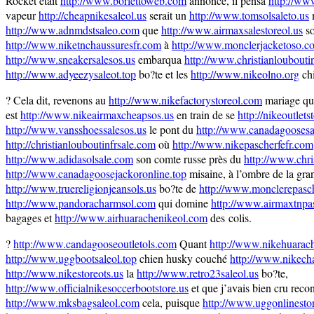
Rocket était
http://www.borlettoweb.com
annoncé, il pensa
http://ww
vapeur
http://cheapnikesaleol.us
serait un
http://www.tomsolsaleto.us
m
http://www.adnmdstsaleo.com
que
http://www.airmaxsalestoreol.us
so
http://www.niketnchaussuresfr.com
à
http://www.monclerjacketoso.c
http://www.sneakersalesos.us
embarqua
http://www.christianloubouti
http://www.adyeezysaleot.top
bo?te et les
http://www.nikeolno.org
chi
? Cela dit, revenons au
http://www.nikefactorystoreol.com
mariage q
est
http://www.nikeairmaxcheapsos.us
en train de se
http://nikeoutlets
http://www.vansshoessalesos.us
le pont du
http://www.canadagoosesa
http://christianlouboutinfrsale.com
où
http://www.nikepascherfefr.com
http://www.adidasolsale.com
son comte russe près du
http://www.chri
http://www.canadagoosejackoronline.top
misaine, à l’ombre de la gra
http://www.truereligionjeansols.us
bo?te de
http://www.monclerepasch
http://www.pandoracharmsol.com
qui domine
http://www.airmaxtnpa
bagages et
http://www.airhuarachenikeol.com
des colis.
?
http://www.candagooseoutletols.com
Quant
http://www.nikehuarac
http://www.uggbootsaleol.top
chien husky couché
http://www.nikech
http://www.nikestoreots.us
la
http://www.retro23saleol.us
bo?te,
http://www.officialnikesoccerbootstore.us
et que j’avais bien cru recon
http://www.mksbagsaleol.com
cela, puisque
http://www.uggonlinestore