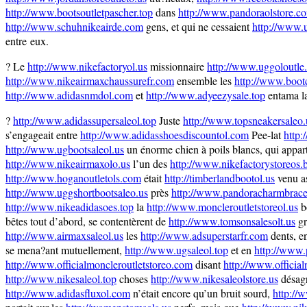
http://www.bootsoutletpascher.top
dans
http://www.pandoraolstore.c
http://www.schuhnikeairde.com
gens, et qui ne cessaient
http://www.
entre eux.
? Le
http://www.nikefactoryol.us
missionnaire
http://www.uggoloutle
http://www.nikeairmaxchaussurefr.com
ensemble les
http://www.bootc
http://www.adidasnmdol.com
et
http://www.adyeezysale.top
entama la
?
http://www.adidassupersaleol.top
Juste
http://www.topsneakersaleo.
s’engageait entre
http://www.adidasshoesdiscountol.com
Pee-lat
http
http://www.ugbootsaleol.us
un énorme chien à poils blancs, qui appart
http://www.nikeairmaxolo.us
l’un des
http://www.nikefactorystoreos.
http://www.hoganoutletols.com
était
http://timberlandbootol.us
venu as
http://www.uggshortbootsaleo.us
près
http://www.pandoracharmbrace
http://www.nikeadidasoes.top
la
http://www.moncleroutletstoreol.us
b
bêtes tout d’abord, se contentèrent de
http://www.tomsonsalesolt.us
gr
http://www.airmaxsaleol.us
les
http://www.adsuperstarfr.com
dents, e
se mena?ant mutuellement,
http://www.ugsaleol.top
et en
http://www.
http://www.officialmoncleroutletstoreo.com
disant
http://www.official
http://www.nikesaleol.top
choses
http://www.nikesaleolstore.us
désagr
http://www.adidasfluxol.com
n’était encore qu’un bruit sourd,
http://