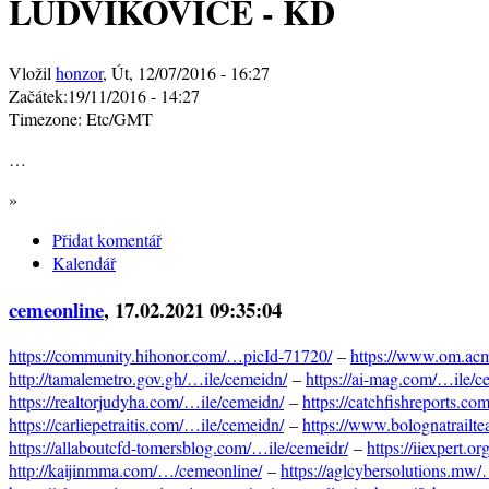
LUDVÍKOVICE - KD
Vložil
honzor
, Út, 12/07/2016 - 16:27
Začátek:
19/11/2016 - 14:27
Timezone:
Etc/GMT
…
»
Přidat komentář
Kalendář
cemeonline
, 17.02.2021 09:35:04
https://community.hihonor.com/…picId-71720/
–
https://www.om.acm
http://tamalemetro.gov.gh/…ile/cemeidn/
–
https://ai-mag.com/…ile/
https://realtorjudyha.com/…ile/cemeidn/
–
https://catchfishreports.c
https://carliepetraitis.com/…ile/cemeidn/
–
https://www.bolognatrailt
https://allaboutcfd-tomersblog.com/…ile/cemeidr/
–
https://iiexpert.o
http://kaijinmma.com/…/cemeonline/
–
https://aglcybersolutions.mw/