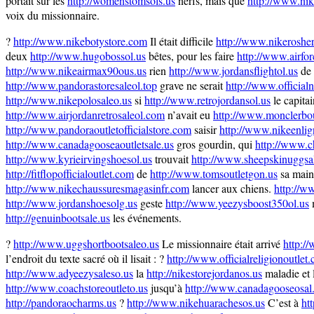
portait sur les
http://womenstomsols.us
nerfs, mais que
http://www.nik
voix du missionnaire.
?
http://www.nikebotystore.com
Il était difficile
http://www.nikeroshe
deux
http://www.hugobossol.us
bêtes, pour les faire
http://www.airfo
http://www.nikeairmax90ous.us
rien
http://www.jordansflightol.us
de
http://www.pandorastoresaleol.top
grave ne serait
http://www.officialn
http://www.nikepolosaleo.us
si
http://www.retrojordansol.us
le capita
http://www.airjordanretrosaleol.com
n’avait eu
http://www.monclerbo
http://www.pandoraoutletofficialstore.com
saisir
http://www.nikeenli
http://www.canadagooseaoutletsale.us
gros gourdin, qui
http://www.c
http://www.kyrieirvingshoesol.us
trouvait
http://www.sheepskinuggsa
http://fitflopofficialoutlet.com
de
http://www.tomsoutletgon.us
sa main,
http://www.nikechaussuresmagasinfr.com
lancer aux chiens.
http://ww
http://www.jordanshoesolg.us
geste
http://www.yeezysboost350ol.us
m
http://genuinbootsale.us
les événements.
?
http://www.uggshortbootsaleo.us
Le missionnaire était arrivé
http:/
l’endroit du texte sacré où il lisait : ?
http://www.officialreligionoutlet
http://www.adyeezysaleso.us
la
http://nikestorejordanos.us
maladie et
http://www.coachstoreoutleto.us
jusqu’à
http://www.canadagooseosal
http://pandoraocharms.us
?
http://www.nikehuarachesos.us
C’est à
ht