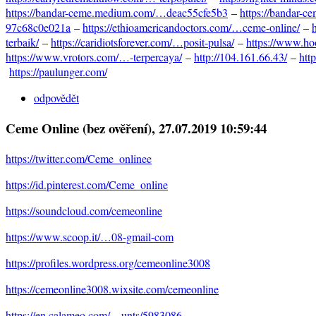
https://bandar-ceme.medium.com/…deac55cfe5b3
–
https://bandar-
97c68c0e021a
–
https://ethioamericandoctors.com/…ceme-online/
–
terbaik/
–
https://caridiotsforever.com/…posit-pulsa/
–
https://www.ho
https://www.vrotors.com/…-terpercaya/
–
http://104.161.66.43/
–
htt
https://paulunger.com/
odpovědět
Ceme Online (bez ověření)
, 27.07.2019 10:59:44
https://twitter.com/Ceme_onlinee
https://id.pinterest.com/Ceme_online
https://soundcloud.com/cemeonline
https://www.scoop.it/…08-gmail-com
https://profiles.wordpress.org/cemeonline3008
https://cemeonline3008.wixsite.com/cemeonline
https://en.calameo.com/…unts/5983086