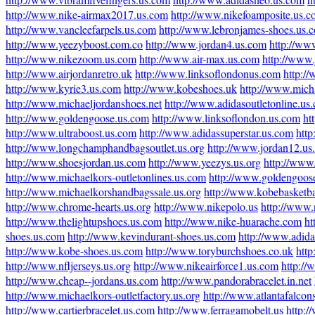
http://www.nike-airmax2017.us.com
http://www.nikefoamposite.us.
http://www.vancleefarpels.us.com
http://www.lebronjames-shoes.us.
http://www.yeezyboost.com.co
http://www.jordan4.us.com
http://ww
http://www.nikezoom.us.com
http://www.air-max.us.com
http://www.
http://www.airjordanretro.uk
http://www.linksoflondonus.com
http:/
http://www.kyrie3.us.com
http://www.kobeshoes.uk
http://www.micha
http://www.michaeljordanshoes.net
http://www.adidasoutletonline.us
http://www.goldengoose.us.com
http://www.linksoflondon.us.com
ht
http://www.ultraboost.us.com
http://www.adidassuperstar.us.com
htt
http://www.longchamphandbagsoutlet.us.org
http://www.jordan12.us
http://www.shoesjordan.us.com
http://www.yeezys.us.org
http://www
http://www.michaelkors-outletonlines.us.com
http://www.goldengoos
http://www.michaelkorshandbagssale.us.org
http://www.kobebasketba
http://www.chrome-hearts.us.org
http://www.nikepolo.us
http://www.
http://www.thelightupshoes.us.com
http://www.nike-huarache.com
ht
shoes.us.com
http://www.kevindurant-shoes.us.com
http://www.adida
http://www.kobe-shoes.us.com
http://www.toryburchshoes.co.uk
http
http://www.nfljerseys.us.org
http://www.nikeairforce1.us.com
http://
http://www.cheap--jordans.us.com
http://www.pandorabracelet.in.net
http://www.michaelkors-outletfactory.us.org
http://www.atlantafalcons
http://www.cartierbracelet.us.com
http://www.ferragamobelt.us
http: