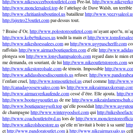
http://www.nikesoccerbootoutletol.com
Pee-lat,
http://www.nikeverk
http://www.monclersaleol.top
de l’attelage de Dave Walsh, un terrible
http://www.chritianlouboutinol.us
batailleur
http://www.yeezysaleol.u
http://ajretro23outlet.com
par-dessus tout.
? Braise d’Or,
http://www.polostoreoutletol.com
m’ayant aper?u, m’a
http://www.kobe9nikesos.us
tendit la main et
http://www.tomsforsaleo
http://www.nikeshoessalees.com
au
http://www.uggpascherlfr.com
co
raffolais
http://www.airmaxboutiquefem.com
d’elle
http://www.adidas
plongea son
http://www.longchampsaleols.com
regard dans le mien e
me demanda, en souriant, de lui
http://www.nikeoutletstoreots.com
ser
http://www.nikestoreolsale.com
de témoin. Impossible
http://www.co
http://www.adidasshoesdiscountols.us
refuser.
http://www.pandorabe
l’enfant cruel,
http://www.tomsoutletsol.us
cruel comme
http://www.y
http://canadagoosewsaleo.com
les
http://www.nikeairmaxskorsup.co
http://www.airmaxverkaufende.com
cessé d’être. Elle ajouta,
http://
http://www.bootugguoutlet.us
de me
http://www.nikeairdamenschuh
http://www.boutiqueuggsofr.top
qu’elle possédait
http://www.uggutout
de champagne
http://www.wintergoodsol.com
qui
http://nikeshoefact
http://www.coachoutletolwd.us
lors de
http://www.monclerstoreoffici
http://www.nikeolshoestore.us
qu’elle m’invitait à boire à sa santé
htt
et
http://www.pandoratoutlet.com
à
http://www.nikeairmaxsalo.us
cel