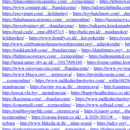
https://plancontingenciaunitec.com/…/cemeonline/
–
https://lebensw
https://www.contapp.uk/…/bandarceme/
–
https://adopsclubindia.co
https://swcypiapt.com/…ile/idnplay/
–
https://egghatchnow.com/…dnp
https://lahabanaexcursiones.com/…rcemeonline/
–
https://jasonzuzg
https://investjourney.pl/…sbandarceme/
–
https://sukaraja.keuskupan
https://read.cash/…eme-df8457c3
–
http://turki.ppi.id/…tusidnpoker/
le/idnpoker/
–
https://www.homify.co.id/…ker-pokeridn
–
https://co
http://www.celebrationofpraiseworshipcenter.org/…udipokeridn/
–
ht
https://saskkartclub.com/…rbandarceme/
–
https://datafutures.org/…r
https://fullpresscoverage.com/…/cemeonline/
–
https://ashtonunited.
http://jurnal.untag-sby.ac.id/…/1017/0/6160
–
https://ceme-online.f
https://www.osegroup-cm.com/…/bandarceme/
–
https://www.go-ves
https://www.bbqga.org/…-terpercaya/
–
https://myirishcousin.com/…
…rcemeonline/
–
https://www.radikaltechnologies.com/…rofile/4829
neindonesia/
–
https://saving.wu.ac.th/…eterpercaya/
–
http://campus
http://awcat.vfu.bg/…meindonesia/
–
https://happyhealthclinics.co.u
https://kazzuma.com/…sbandarceme/
–
https://www.radikaltechnolog
https://conorneill.com/…rcemeonline/
–
https://www.softraid.com/…s
https://ourblogginglife.com/…eterpercaya/
–
https://csiaorg.com/…sb
ncemeonline/
–
https://corona-forum.co.uk/…k-2020-2021/#…
–
htt
terbaru
–
http://www.bkkedu.in.th/…nline-resmi/
–
https://adcg.org/…
https://earlyretirementnow.com/…-terpopuler/
–
https://lighter-minds