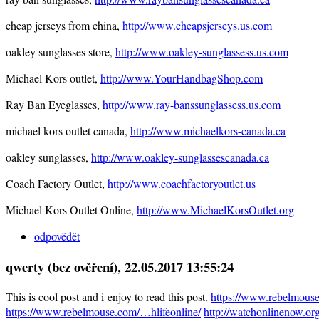
cheap jerseys from china,
http://www.cheapsjerseys.us.com
oakley sunglasses store,
http://www.oakley-sunglassess.us.com
Michael Kors outlet,
http://www.YourHandbagShop.com
Ray Ban Eyeglasses,
http://www.ray-banssunglassess.us.com
michael kors outlet canada,
http://www.michaelkors-canada.ca
oakley sunglasses,
http://www.oakley-sunglassescanada.ca
Coach Factory Outlet,
http://www.coachfactoryoutlet.us
Michael Kors Outlet Online,
http://www.MichaelKorsOutlet.org
odpovědět
qwerty (bez ověření)
, 22.05.2017 13:55:24
This is cool post and i enjoy to read this post.
https://www.rebelmous
https://www.rebelmouse.com/…hlifeonline/
http://watchonlinenow.or