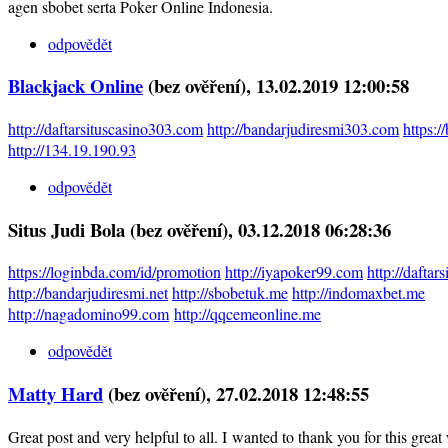
agen sbobet serta Poker Online Indonesia.
odpovědět
Blackjack Online
(bez ověření)
, 13.02.2019 12:00:58
http://daftarsituscasino303.com
http://bandarjudiresmi303.com
https:
http://134.19.190.93
odpovědět
Situs Judi Bola (bez ověření)
, 03.12.2018 06:28:36
https://loginbda.com/id/promotion
http://iyapoker99.com
http://daftar
http://bandarjudiresmi.net
http://sbobetuk.me
http://indomaxbet.me
http://nagadomino99.com
http://qqcemeonline.me
odpovědět
Matty Hard
(bez ověření)
, 27.02.2018 12:48:55
Great post and very helpful to all. I wanted to thank you for this great 