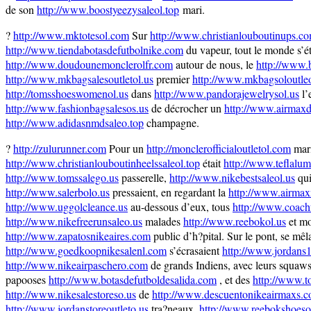
de son
http://www.boostyeezysaleol.top
mari.
?
http://www.mktotesol.com
Sur
http://www.christianlouboutinups.c
http://www.tiendabotasdefutbolnike.com
du vapeur, tout le monde s’ét
http://www.doudounemonclerolfr.com
autour de nous, le
http://www.
http://www.mkbagsalesoutletol.us
premier
http://www.mkbagsoloutleo
http://tomsshoeswomenol.us
dans
http://www.pandorajewelrysol.us
l’
http://www.fashionbagsalesos.us
de décrocher un
http://www.airmaxd
http://www.adidasnmdsaleo.top
champagne.
?
http://zulurunner.com
Pour un
http://monclerofficialoutletol.com
mari
http://www.christianlouboutinheelssaleol.top
était
http://www.teflalu
http://www.tomssalego.us
passerelle,
http://www.nikebestsaleol.us
qui
http://www.salerbolo.us
pressaient, en regardant la
http://www.airma
http://www.uggolcleance.us
au-dessous d’eux, tous
http://www.coachf
http://www.nikefreerunsaleo.us
malades
http://www.reebokol.us
et mo
http://www.zapatosnikeaires.com
public d’h?pital. Sur le pont, se mêl
http://www.goedkoopnikesalenl.com
s’écrasaient
http://www.jordans1
http://www.nikeairpaschero.com
de grands Indiens, avec leurs squaw
papooses
http://www.botasdefutboldesalida.com
, et des
http://www.t
http://www.nikesalestoreso.us
de
http://www.descuentonikeairmaxs.
http://www.jordanstoreoutleto.us
tra?neaux,
http://www.reebokshoesou