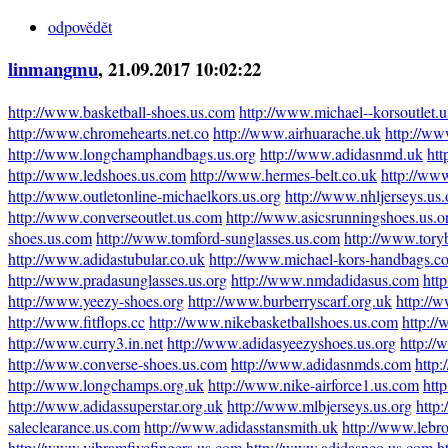
odpovědět
linmangmu
, 21.09.2017 10:02:22
http://www.basketball-shoes.us.com
http://www.michael--korsoutlet.u
http://www.chromehearts.net.co
http://www.airhuarache.uk
http://ww
http://www.longchamphandbags.us.org
http://www.adidasnmd.uk
htt
http://www.ledshoes.us.com
http://www.hermes-belt.co.uk
http://ww
http://www.outletonline-michaelkors.us.org
http://www.nhljerseys.us.
http://www.converseoutlet.us.com
http://www.asicsrunningshoes.us.o
shoes.us.com
http://www.tomford-sunglasses.us.com
http://www.tory
http://www.adidastubular.co.uk
http://www.michael-kors-handbags.c
http://www.pradasunglasses.us.org
http://www.nmdadidasus.com
htt
http://www.yeezy-shoes.org
http://www.burberryscarf.org.uk
http://
http://www.fitflops.cc
http://www.nikebasketballshoes.us.com
http:/
http://www.curry3.in.net
http://www.adidasyeezyshoes.us.org
http://
http://www.converse-shoes.us.com
http://www.adidasnmds.com
http
http://www.longchamps.org.uk
http://www.nike-airforce1.us.com
htt
http://www.adidassuperstar.org.uk
http://www.mlbjerseys.us.org
http:
saleclearance.us.com
http://www.adidasstansmith.uk
http://www.lebr
http://www.vibramfivefingers.us.com
http://www.adidasneo.us.com
h