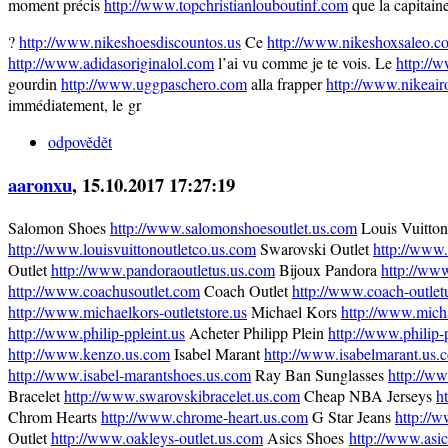
moment précis
http://www.topchristianlouboutinf.com
que la capitaine
?
http://www.nikeshoesdiscountos.us
Ce
http://www.nikeshoxsaleo.c
http://www.adidasoriginalol.com
l’ai vu comme je te vois. Le
http://
gourdin
http://www.uggpaschero.com
alla frapper
http://www.nikeai
immédiatement, le gr
odpovědět
aaronxu
, 15.10.2017 17:27:19
Salomon Shoes
http://www.salomonshoesoutlet.us.com
Louis Vuitton
http://www.louisvuittonoutletco.us.com
Swarovski Outlet
http://www.
Outlet
http://www.pandoraoutletus.us.com
Bijoux Pandora
http://www
http://www.coachusoutlet.com
Coach Outlet
http://www.coach-outlet
http://www.michaelkors-outletstore.us
Michael Kors
http://www.mich
http://www.philip-ppleint.us
Acheter Philipp Plein
http://www.philip-p
http://www.kenzo.us.com
Isabel Marant
http://www.isabelmarant.us.
http://www.isabel-marantshoes.us.com
Ray Ban Sunglasses
http://ww
Bracelet
http://www.swarovskibracelet.us.com
Cheap NBA Jerseys
h
Chrom Hearts
http://www.chrome-heart.us.com
G Star Jeans
http://
Outlet
http://www.oakleys-outlet.us.com
Asics Shoes
http://www.asi