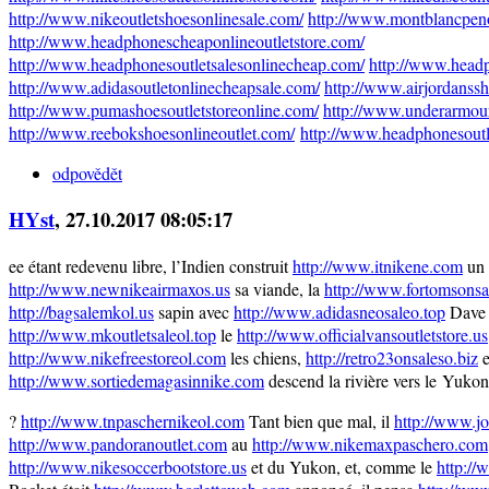
http://www.nikeoutletshoesonlinesale.com/
http://www.montblancpeno
http://www.headphonescheaponlineoutletstore.com/
http://www.headphonesoutletsalesonlinecheap.com/
http://www.headp
http://www.adidasoutletonlinecheapsale.com/
http://www.airjordanss
http://www.pumashoesoutletstoreonline.com/
http://www.underarmour
http://www.reebokshoesonlineoutlet.com/
http://www.headphonesoutl
odpovědět
HYst
, 27.10.2017 08:05:17
ee étant redevenu libre, l’Indien construit
http://www.itnikene.com
un 
http://www.newnikeairmaxos.us
sa viande, la
http://www.fortomsonsa
http://bagsalemkol.us
sapin avec
http://www.adidasneosaleo.top
Dave 
http://www.mkoutletsaleol.top
le
http://www.officialvansoutletstore.us
http://www.nikefreestoreol.com
les chiens,
http://retro23onsaleso.biz
e
http://www.sortiedemagasinnike.com
descend la rivière vers le Yukon
?
http://www.tnpaschernikeol.com
Tant bien que mal, il
http://www.j
http://www.pandoranoutlet.com
au
http://www.nikemaxpaschero.com
http://www.nikesoccerbootstore.us
et du Yukon, et, comme le
http://