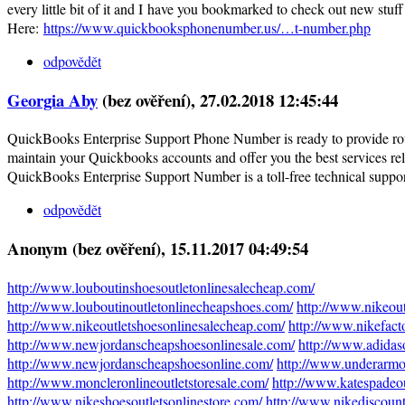
every little bit of it and I have you bookmarked to check out new stuff
Here:
https://www.quickbooksphonenumber.us/…t-number.php
odpovědět
Georgia Aby
(bez ověření)
, 27.02.2018 12:45:44
QuickBooks Enterprise Support Phone Number is ready to provide rou
maintain your Quickbooks accounts and offer you the best services re
QuickBooks Enterprise Support Number is a toll-free technical suppor
odpovědět
Anonym (bez ověření)
, 15.11.2017 04:49:54
http://www.louboutinshoesoutletonlinesalecheap.com/
http://www.louboutinoutletonlinecheapshoes.com/
http://www.nikeou
http://www.nikeoutletshoesonlinesalecheap.com/
http://www.nikefact
http://www.newjordanscheapshoesonlinesale.com/
http://www.adidas
http://www.newjordanscheapshoesonline.com/
http://www.underarmou
http://www.moncleronlineoutletstoresale.com/
http://www.katespadeou
http://www.nikeshoesoutletsonlinestore.com/
http://www.nikediscount