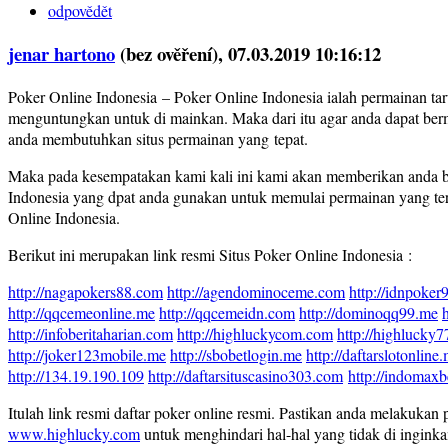
odpovědět
jenar hartono
(bez ověření)
, 07.03.2019 10:16:12
Poker Online Indonesia – Poker Online Indonesia ialah permainan ta
menguntungkan untuk di mainkan. Maka dari itu agar anda dapat be
anda membutuhkan situs permainan yang tepat.
Maka pada kesempatakan kami kali ini kami akan memberikan anda b
Indonesia yang dpat anda gunakan untuk memulai permainan yang ter
Online Indonesia.
Berikut ini merupakan link resmi Situs Poker Online Indonesia :
http://nagapokers88.com
http://agendominoceme.com
http://idnpoker
http://qqcemeonline.me
http://qqcemeidn.com
http://dominoqq99.me
http://infoberitaharian.com
http://highluckycom.com
http://highlucky
http://joker123mobile.me
http://sbobetlogin.me
http://daftarslotonline
http://134.19.190.109
http://daftarsituscasino303.com
http://indomaxb
Itulah link resmi daftar poker online resmi. Pastikan anda melakukan 
www.highlucky.com
untuk menghindari hal-hal yang tidak di ingink