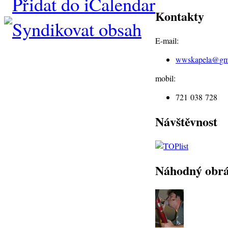
Kontakty
E-mail:
wwskapela@
gm
mobil:
721 038 728
Návštěvnost
Náhodný obr