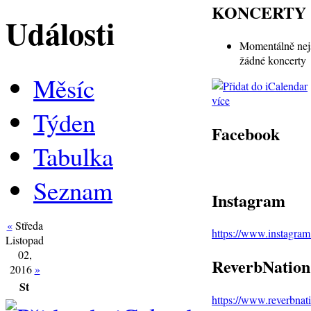
KONCERTY
Události
Momentálně nej
žádné koncerty
Měsíc
více
Týden
Facebook
Tabulka
Seznam
Instagram
«
Středa
https://www.instagra
Listopad
02,
ReverbNation
2016
»
St
https://www.reverbna