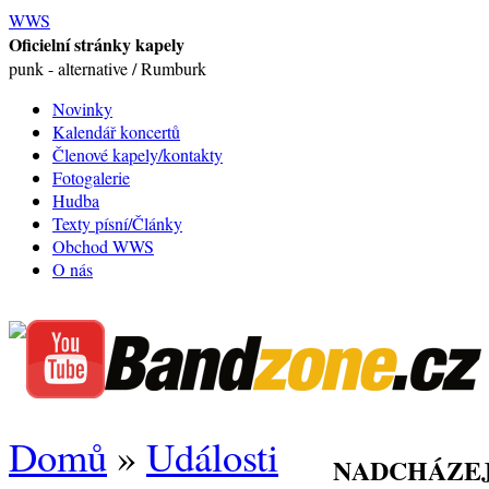
WWS
Oficielní stránky kapely
punk - alternative / Rumburk
Novinky
Kalendář koncertů
Členové kapely/kontakty
Fotogalerie
Hudba
Texty písní/Články
Obchod WWS
O nás
Domů
»
Události
NADCHÁZEJ