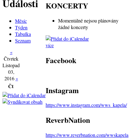
Události
KONCERTY
Momentálně nejsou plánovány
Měsíc
žádné koncerty
Týden
Tabulka
Seznam
více
«
Facebook
Čtvrtek
Listopad
03,
2016
»
Čt
Instagram
https://www.instagram.com/wws_kapela/
ReverbNation
https://www.reverbnation.com/wwskapela