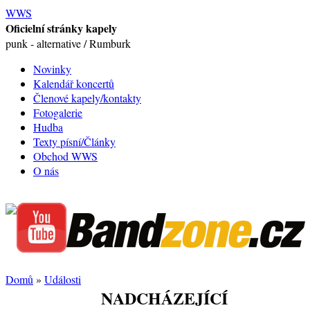
WWS
Oficielní stránky kapely
punk - alternative / Rumburk
Novinky
Kalendář koncertů
Členové kapely/kontakty
Fotogalerie
Hudba
Texty písní/Články
Obchod WWS
O nás
Domů
»
Události
NADCHÁZEJÍCÍ