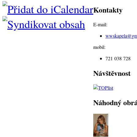
Kontakty
E-mail:
wwskapela@
gm
mobil:
721 038 728
Návštěvnost
Náhodný obr