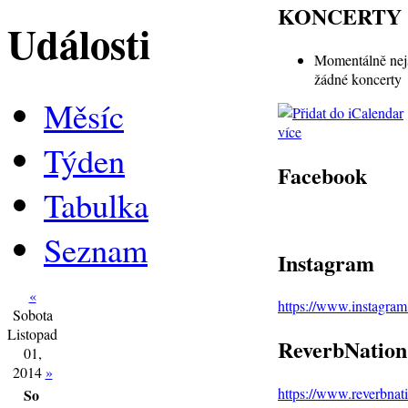
KONCERTY
Události
Momentálně nej
žádné koncerty
Měsíc
více
Týden
Facebook
Tabulka
Seznam
Instagram
«
https://www.instagra
Sobota
Listopad
ReverbNation
01,
2014
»
https://www.reverbna
So