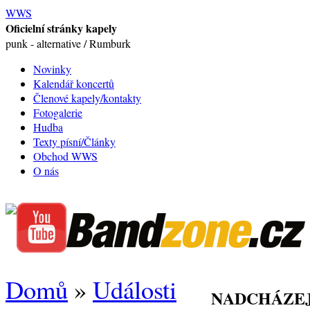
WWS
Oficielní stránky kapely
punk - alternative / Rumburk
Novinky
Kalendář koncertů
Členové kapely/kontakty
Fotogalerie
Hudba
Texty písní/Články
Obchod WWS
O nás
Domů
»
Události
NADCHÁZEJ