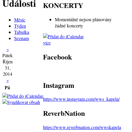
Události
KONCERTY
Momentálně nejsou plánovány
Měsíc
žádné koncerty
Týden
Tabulka
Seznam
více
«
Facebook
Pátek
Říjen
31,
2014
»
Instagram
Pá
https://www.instagram.com/wws_kapela/
ReverbNation
https://www.reverbnation.com/wwskapela