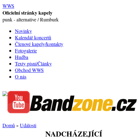
WWS
Oficielní stránky kapely
punk - alternative / Rumburk
Novinky
Kalendář koncertů
Členové kapely/kontakty
Fotogalerie
Hudba
Texty písní/Články
Obchod WWS
O nás
Domů
»
Události
NADCHÁZEJÍCÍ