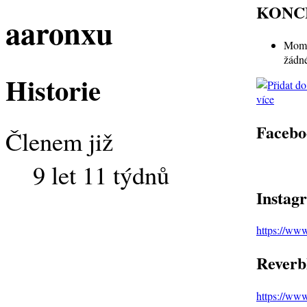
KONC
aaronxu
Mome
žádn
Historie
více
Facebo
Členem již
9 let 11 týdnů
Instag
https://ww
Reverb
https://ww