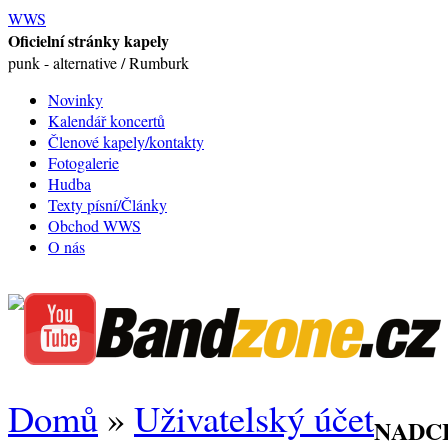
WWS
Oficielní stránky kapely
punk - alternative / Rumburk
Novinky
Kalendář koncertů
Členové kapely/kontakty
Fotogalerie
Hudba
Texty písní/Články
Obchod WWS
O nás
Domů
»
Uživatelský účet
NADC