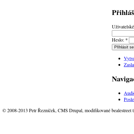
Přihláš
Uživatelsk
Heslo:
*
Vytvo
Zasla
Naviga
Audi
Posle
© 2008-2013 Petr Řezníček, CMS Drupal, modifikované bealestreet 