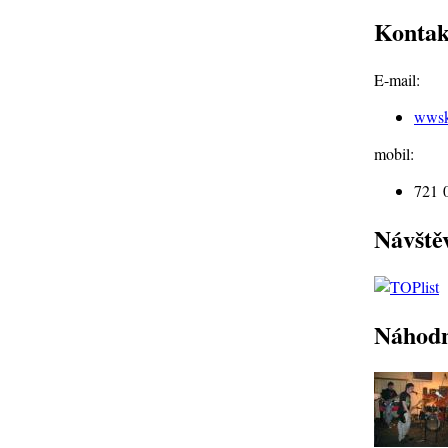
Kontak
E-mail:
wws
mobil:
721 
Návště
Náhodn