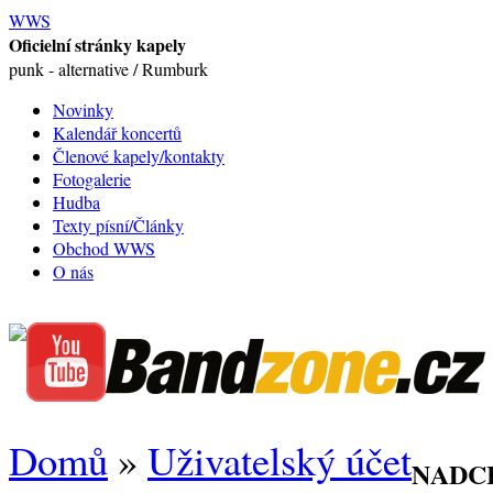
WWS
Oficielní stránky kapely
punk - alternative / Rumburk
Novinky
Kalendář koncertů
Členové kapely/kontakty
Fotogalerie
Hudba
Texty písní/Články
Obchod WWS
O nás
Domů
»
Uživatelský účet
NADC