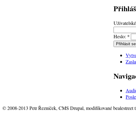
Přihláš
Uživatelsk
Heslo:
*
Vytvo
Zasla
Naviga
Audi
Posle
© 2008-2013 Petr Řezníček, CMS Drupal, modifikované bealestreet 