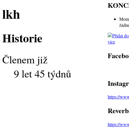
KONC
lkh
Mome
žádn
Historie
více
Facebo
Členem již
9 let 45 týdnů
Instag
https://ww
Reverb
https://ww