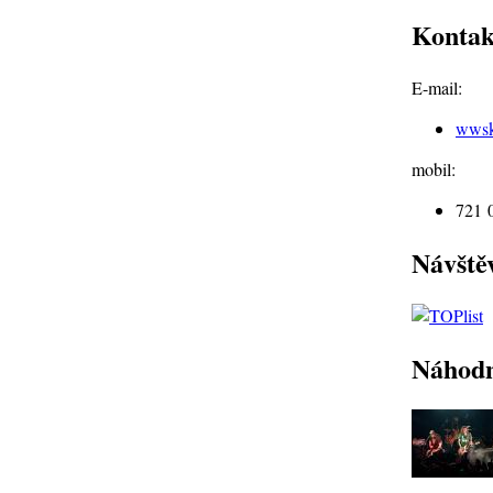
Kontak
E-mail:
wws
mobil:
721 
Návště
Náhodn