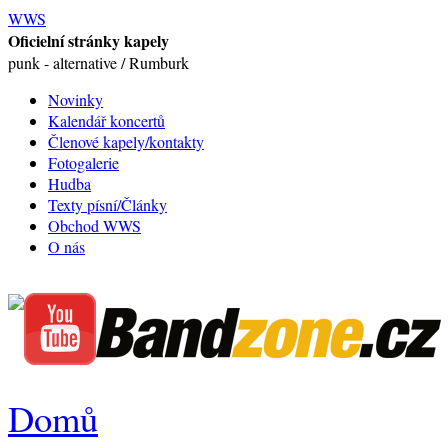
WWS
Oficielní stránky kapely
punk - alternative / Rumburk
Novinky
Kalendář koncertů
Členové kapely/kontakty
Fotogalerie
Hudba
Texty písní/Články
Obchod WWS
O nás
Domů