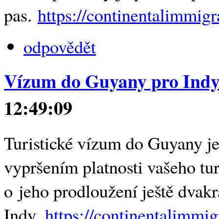
pas.
https://continentalimmigr
odpovědět
Vízum do Guyany pro Ind
12:49:09
Turistické vízum do Guyany je
vypršením platnosti vašeho tu
o jeho prodloužení ještě dvak
Indy.
https://continentalimmig