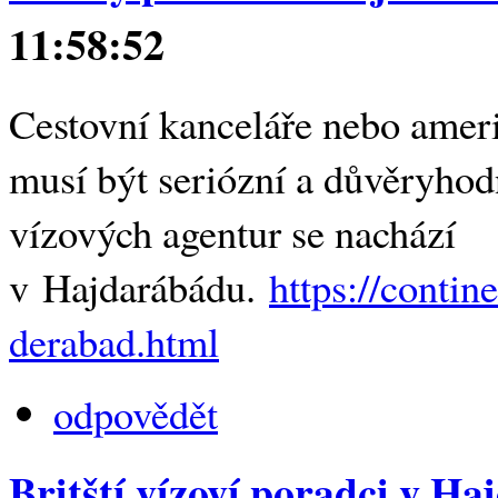
11:58:52
Cestovní kanceláře nebo ameri
musí být seriózní a důvěryhod
vízových agentur se nachází
v Hajdarábádu.
https://conti
derabad.html
odpovědět
Britští vízoví poradci v H