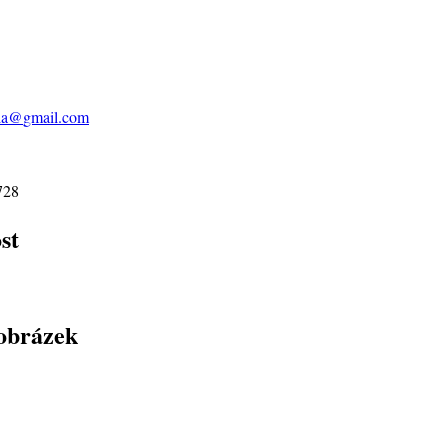
la@
gmail.com
728
st
obrázek