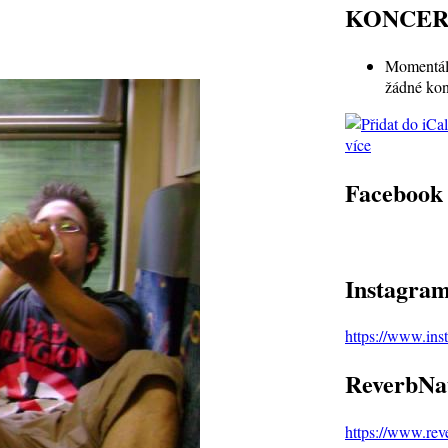
KONCER
Momentál
žádné kon
více
Facebook
Instagra
https://www.in
ReverbNa
https://www.re