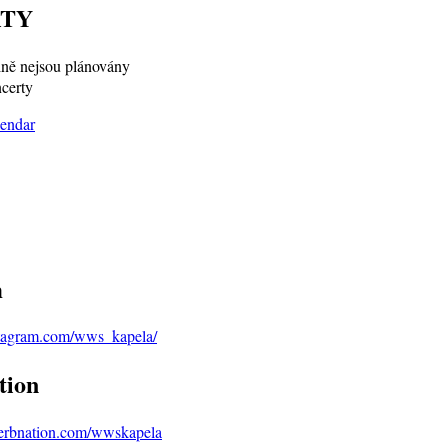
TY
ně nejsou plánovány
certy
m
stagram.com/wws_kapela/
tion
verbnation.com/wwskapela