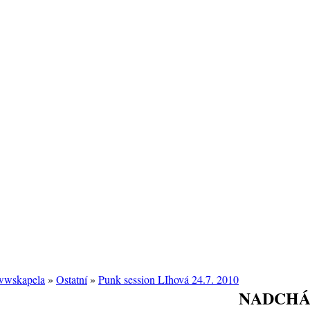
/wwskapela
»
Ostatní
»
Punk session LIhová 24.7. 2010
NADCHÁ