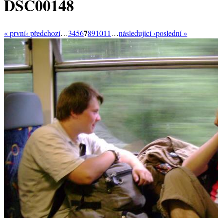
DSC00148
7
« první
‹ předchozí
…
3
4
5
6
8
9
10
11
…
následující ›
poslední »