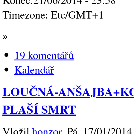
Timezone:
Etc/GMT+1
»
19 komentářů
Kalendář
LOUČNÁ-ANŠAJBA+K
PLAŠÍ SMRT
Vložil
honzor
, Pá, 17/01/2014