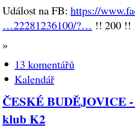
Událost na FB:
https://www.f
…22281236100/?…
!! 200 !!
»
13 komentářů
Kalendář
ČESKÉ BUDĚJOVICE - 
klub K2