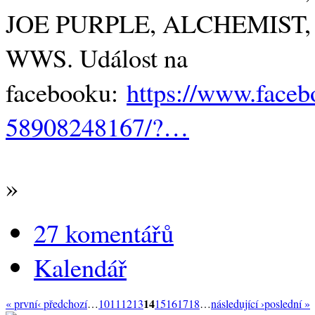
JOE PURPLE, ALCHEMIST, 
WWS. Událost na
facebooku:
https://www.face
58908248167/?…
»
27 komentářů
Kalendář
14
« první
‹ předchozí
…
10
11
12
13
15
16
17
18
…
následující ›
poslední »