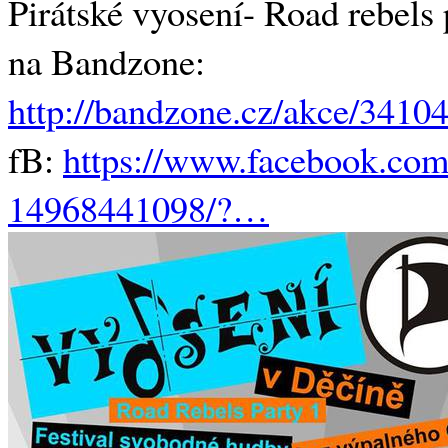
Pirátské vyosení- Road rebels
na Bandzone:
http://bandzone.cz/akce/3410
fB:
https://www.facebook.co
14968441098/?…