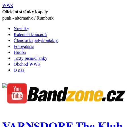
WWS
Oficielní stránky kapely
punk - alternative / Rumburk
Novinky
Kalendář koncertů
Členové kapely/kontakty
Fotogalerie
Hudba
Texty písní/Články
Obchod WWS
O nás
VARNSDORF-The Klub