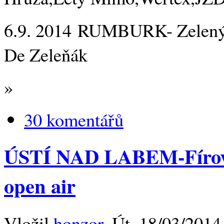
6.9. 2014 RUMBURK- Zelený
De Zeleňák
»
30 komentářů
ÚSTÍ NAD LABEM-Fírova
open air
Vložil
honzor
, Út, 18/03/2014