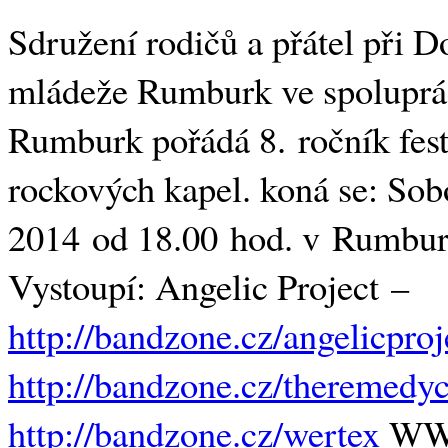
Sdružení rodičů a přátel při D
mládeže Rumburk ve spoluprá
Rumburk pořádá 8. ročník fest
rockových kapel. koná se: Sob
2014 od 18.00 hod. v Rumbur
Vystoupí: Angelic Project –
http://bandzone.cz/angelicproj
http://bandzone.cz/theremedy
http://bandzone.cz/wertex
WW