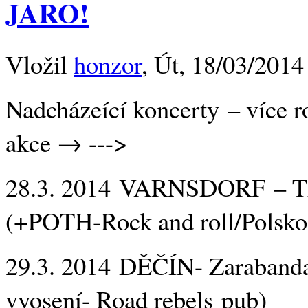
JARO!
Vložil
honzor
, Út, 18/03/2014
Nadcházeící koncerty – více r
akce → --->
28.3. 2014 VARNSDORF – T
(+POTH-Rock and roll/Polsko
29.3. 2014 DĚČÍN- Zarabanda
vyosení- Road rebels pub)