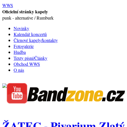
WWS
Oficielní stránky kapely
punk - alternative / Rumburk
Novinky
Kalendář koncertů
Členové kapely/kontakty
Fotogalerie
Hudba
Texty písní/Články
Obchod WWS
O nás
ŽATEC - Pivarium Zlatý