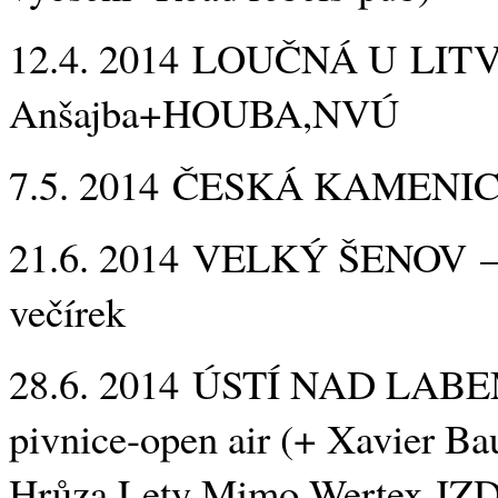
12.4. 2014 LOUČNÁ U LIT
Anšajba+HOUBA,NVÚ
7.5. 2014 ČESKÁ KAMENICE
21.6. 2014 VELKÝ ŠENOV –
večírek
28.6. 2014 ÚSTÍ NAD LABE
pivnice-open air (+ Xavier B
Hrůza,Lety Mimo,Wertex,JZD