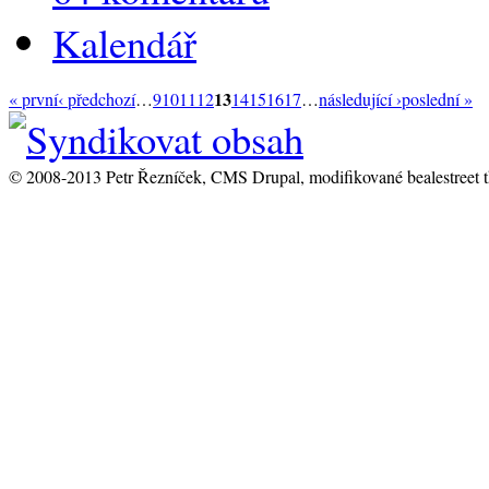
Kalendář
13
« první
‹ předchozí
…
9
10
11
12
14
15
16
17
…
následující ›
poslední »
© 2008-2013 Petr Řezníček, CMS Drupal, modifikované bealestreet 