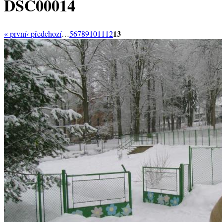
DSC00014
13
« první
‹ předchozí
…
5
6
7
8
9
10
11
12