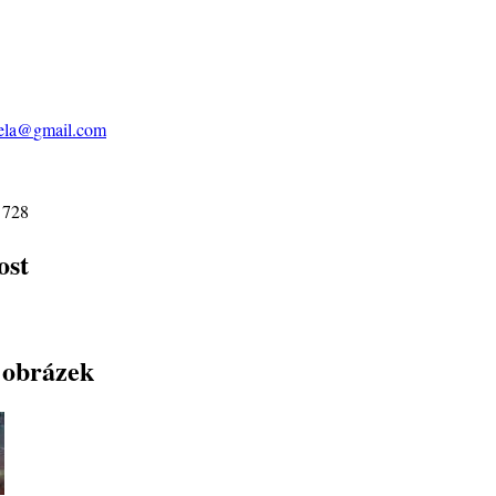
ela@
gmail.com
 728
ost
 obrázek