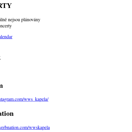
RTY
lně nejsou plánovány
ncerty
k
m
nstagram.com/wws_kapela/
tion
everbnation.com/wwskapela