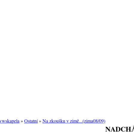
/wwskapela
»
Ostatní
»
Na zkoušku v zimě...(zima08/09)
NADCHÁ