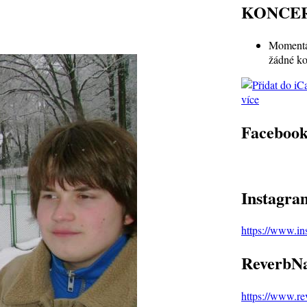
KONCE
Momentá
žádné ko
více
Faceboo
Instagra
https://www.i
ReverbNa
https://www.r