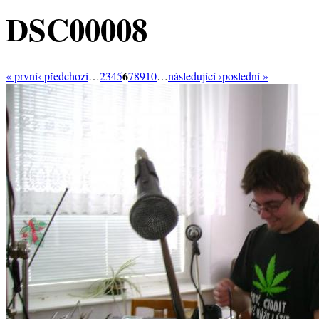
DSC00008
6
« první
‹ předchozí
…
2
3
4
5
7
8
9
10
…
následující ›
poslední »