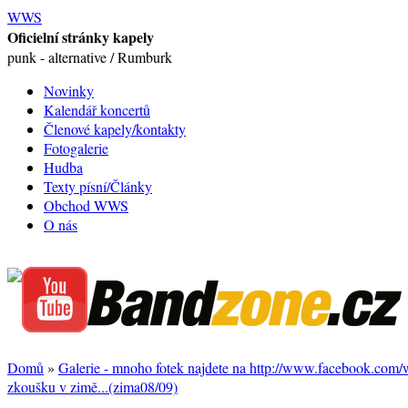
WWS
Oficielní stránky kapely
punk - alternative / Rumburk
Novinky
Kalendář koncertů
Členové kapely/kontakty
Fotogalerie
Hudba
Texty písní/Články
Obchod WWS
O nás
Domů
»
Galerie - mnoho fotek najdete na http://www.facebook.com
zkoušku v zimě...(zima08/09)