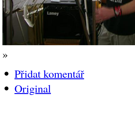
»
Přidat komentář
Original