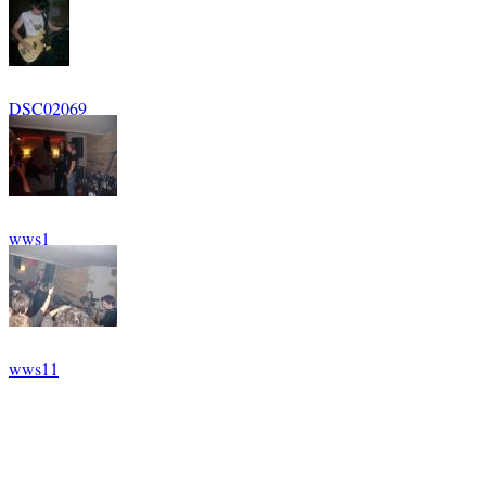
DSC02069
wws1
wws11