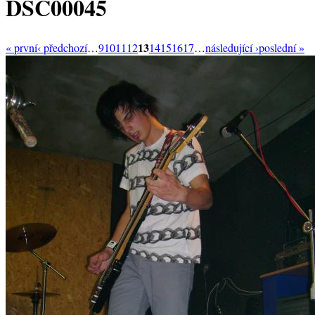
DSC00045
13
« první
‹ předchozí
…
9
10
11
12
14
15
16
17
…
následující ›
poslední »