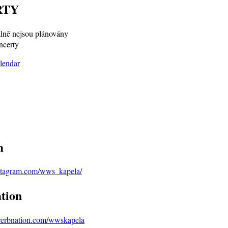
RTY
ně nejsou plánovány
ncerty
m
stagram.com/wws_kapela/
tion
verbnation.com/wwskapela