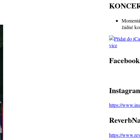
KONCE
Momentál
žádné ko
více
Facebook
Instagra
https://www.in
ReverbNa
https://www.re