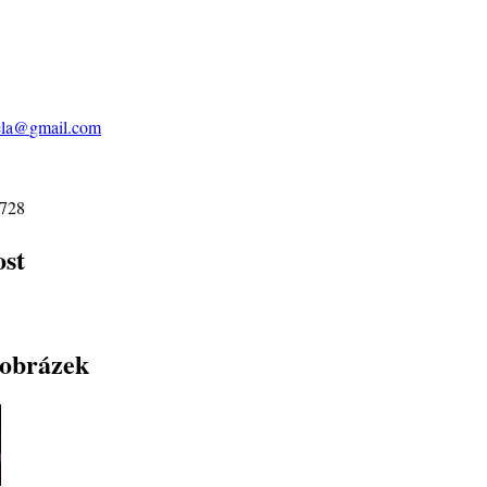
ela@
gmail.com
 728
ost
obrázek