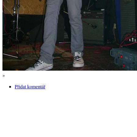
»
Přidat komentář