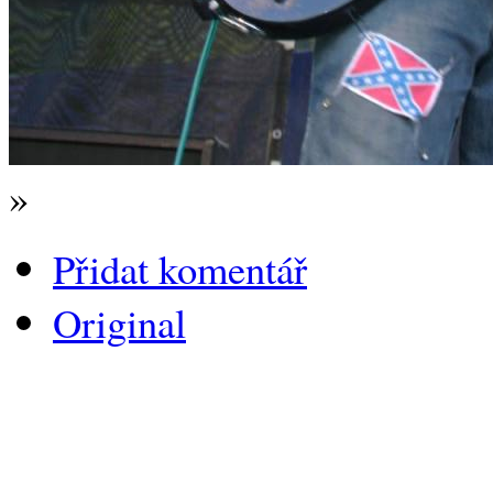
»
Přidat komentář
Original