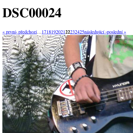
DSC00024
22
« první
‹ předchozí
…
17
18
19
20
21
23
24
25
následující ›
poslední »