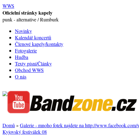
WWS
Oficielní stránky kapely
punk - alternative / Rumburk
Novinky
Kalendář koncertů
Členové kapely/kontakty
Fotogalerie
Hudba
Texty písní/Články
Obchod WWS
O nás
Domů
»
Galerie - mnoho fotek najdete na http://www.facebook.com
Kyjovský festiválek 08