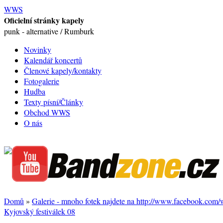
WWS
Oficielní stránky kapely
punk - alternative / Rumburk
Novinky
Kalendář koncertů
Členové kapely/kontakty
Fotogalerie
Hudba
Texty písní/Články
Obchod WWS
O nás
Domů
»
Galerie - mnoho fotek najdete na http://www.facebook.com
Kyjovský festiválek 08